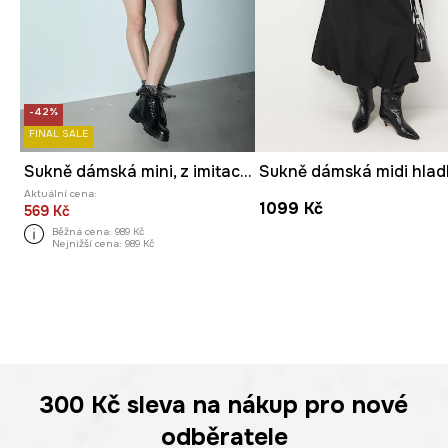
-42%
FINAL SALE
Sukně dámská mini, z imitace kůže
Aktuální cena:
1099 Kč
569 Kč
Běžná cena:
989 Kč
Nejnižší cena:
989 Kč
300 Kč
sleva na nákup pro nové
odběratele