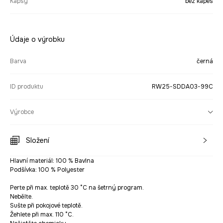
Kapsy
bez kapes
Údaje o výrobku
Barva
černá
ID produktu
RW25-SDDA03-99C
Výrobce
Složení
Hlavní materiál: 100 % Bavlna
Podšívka: 100 % Polyester
Perte při max. teplotě 30 °C na šetrný program.
Nebělte.
Sušte při pokojové teplotě.
Žehlete při max. 110 °C.