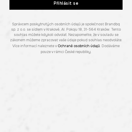
Přihlásit se
Správcem poskytnutých osobních údajů je společnost Brandbq
sp. z o.o. se sídlem v Krakově, Al. Pokoju 18, 31-564 Kraków. Tento
souhlas můžete kdykoli odvolat. Nezapomeňte, že v souladu se
zákonem můžeme zpracovat vaše údaje pokud souhlas neodvoláte.
Více informací naleznete v
Ochraně osobních údajů
. Dodáváme
pouze v rámci České republiky.