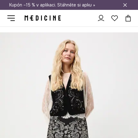
Kupón –15 % v aplikaci. Stáhněte si apku »
Doprava zdarma při nákupu nad 1 200 Kč
Medicine
Ona
Oblečení
Sukně