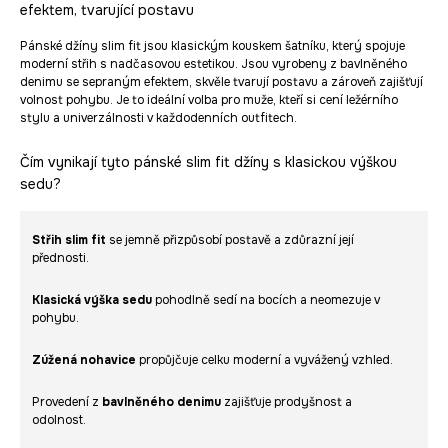
efektem, tvarující postavu
Pánské džíny slim fit jsou klasickým kouskem šatníku, který spojuje
moderní střih s nadčasovou estetikou. Jsou vyrobeny z bavlněného
denimu se sepraným efektem, skvěle tvarují postavu a zároveň zajišťují
volnost pohybu. Je to ideální volba pro muže, kteří si cení ležérního
stylu a univerzálnosti v každodenních outfitech.
Čím vynikají tyto pánské slim fit džíny s klasickou výškou
sedu?
Střih slim fit
se jemně přizpůsobí postavě a zdůrazní její
přednosti.
Klasická výška sedu
pohodlně sedí na bocích a neomezuje v
pohybu.
Zúžená nohavice
propůjčuje celku moderní a vyvážený vzhled.
Provedení z
bavlněného denimu
zajišťuje prodyšnost a
odolnost.