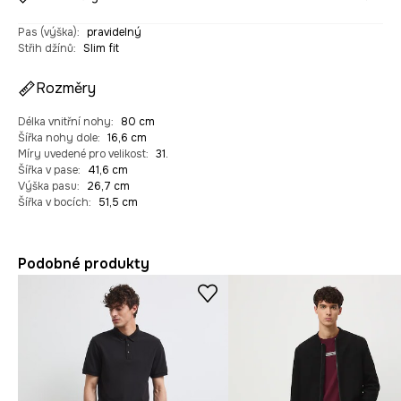
Pas (výška)
:
pravidelný
Střih džínů
:
Slim fit
Rozměry
Délka vnitřní nohy
:
80 cm
Šířka nohy dole
:
16,6 cm
Míry uvedené pro velikost
:
31.
Šířka v pase
:
41,6 cm
Výška pasu
:
26,7 cm
Šířka v bocích
:
51,5 cm
Podobné produkty