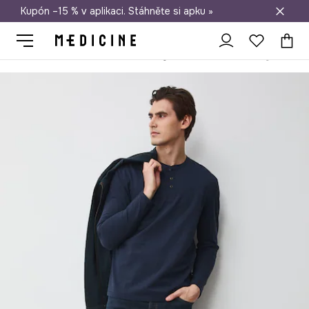
Kupón –15 % v aplikaci. Stáhněte si apku »
Doprava zdarma při nákupu nad 1 200 Kč
Medicine
On
Oblečení
Džíny
Slim
slim fit džíny pánské