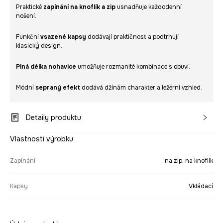
Praktické
zapínání na knoflík a zip
usnadňuje každodenní
nošení.
Funkční
vsazené kapsy
dodávají praktičnost a podtrhují
klasický design.
Plná délka nohavice
umožňuje rozmanité kombinace s obuví.
Módní
sepraný efekt
dodává džínám charakter a ležérní vzhled.
Detaily produktu
Vlastnosti výrobku
Zapínání
na zip, na knoflík
Kapsy
Vkládací