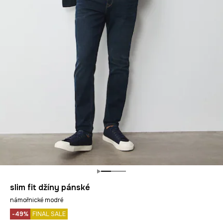
slim fit džíny pánské
námořnické modré
-49%
FINAL SALE