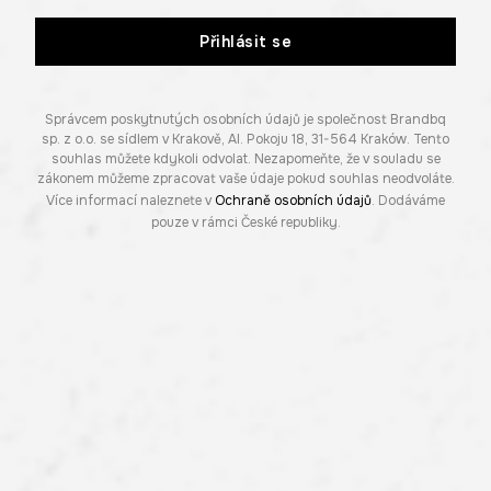
Přihlásit se
Správcem poskytnutých osobních údajů je společnost Brandbq
sp. z o.o. se sídlem v Krakově, Al. Pokoju 18, 31-564 Kraków. Tento
souhlas můžete kdykoli odvolat. Nezapomeňte, že v souladu se
zákonem můžeme zpracovat vaše údaje pokud souhlas neodvoláte.
Více informací naleznete v
Ochraně osobních údajů
. Dodáváme
pouze v rámci České republiky.