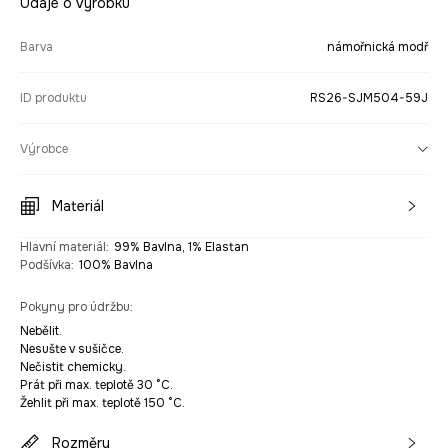
Údaje o výrobku
Barva
námořnická modř
ID produktu
RS26-SJM504-59J
Výrobce
Materiál
Hlavní materiál
:
99% Bavlna, 1% Elastan
Podšívka
:
100% Bavlna
Pokyny pro údržbu
:
Nebělit.
Nesušte v sušičce.
Nečistit chemicky.
Prát při max. teplotě 30 °C.
Žehlit při max. teplotě 150 °C.
Rozměry