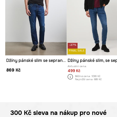
-27%
FINAL SALE
Džíny pánské slim se sepraným efektem
Aktuální cena:
869 Kč
499 Kč
Běžná cena:
1099 Kč
Nejnižší cena:
689 Kč
300 Kč
sleva na nákup pro nové