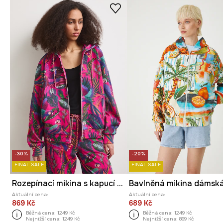
-30%
-20%
FINAL SALE
FINAL SALE
Rozepínací mikina s kapucí dámská s rostlinným vzorem
Aktuální cena:
Aktuální cena:
869 Kč
689 Kč
Běžná cena:
1249 Kč
Běžná cena:
1249 Kč
Nejnižší cena:
1249 Kč
Nejnižší cena:
869 Kč