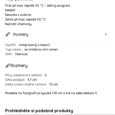
Prát při max. teplotě 30 °C – šetrný program.
Nebělit.
Nesušte v sušičce.
Žehlit při max. teplotě 110 °C.
Nečistit chemicky.
Rozměry
Výstřih
:
integrovaný s kapucí
Typ rukávu
:
se sníženou linií ramen
Střih
:
Oversize
Rozměry
Míry uvedené pro velikost
:
S.
Šířka podpaží
:
57 cm
Délka rukávu včetně ramene
:
73 cm
Modelka na fotografii je vysoká 178 cm a má na sebe velikost S
Prohlédněte si podobné produkty