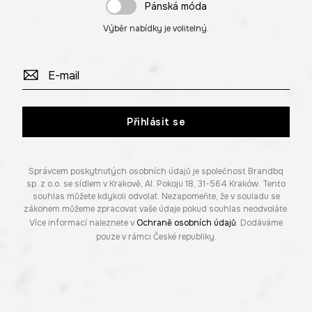
Pánská móda
Výběr nabídky je volitelný.
Přihlásit se
Správcem poskytnutých osobních údajů je společnost Brandbq
sp. z o.o. se sídlem v Krakově, Al. Pokoju 18, 31-564 Kraków. Tento
souhlas můžete kdykoli odvolat. Nezapomeňte, že v souladu se
zákonem můžeme zpracovat vaše údaje pokud souhlas neodvoláte.
Více informací naleznete v
Ochraně osobních údajů
. Dodáváme
pouze v rámci České republiky.