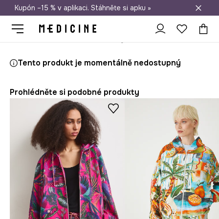
Kupón –15 % v aplikaci. Stáhněte si apku »
Doprava zdarma při nákupu nad 1 200 Kč
Medicine
Ona
Oblečení
Mikiny
Se zapínáním
Tento produkt je momentálně nedostupný
Prohlédněte si podobné produkty