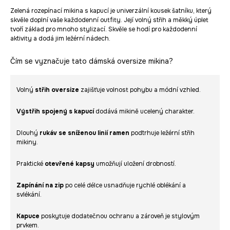
Zelená rozepínací mikina s kapucí je univerzální kousek šatníku, který
skvěle doplní vaše každodenní outfity. Její volný střih a měkký úplet
tvoří základ pro mnoho stylizací. Skvěle se hodí pro každodenní
aktivity a dodá jim ležérní nádech.
Čím se vyznačuje tato dámská oversize mikina?
Volný
střih oversize
zajišťuje volnost pohybu a módní vzhled.
Výstřih spojený s kapucí
dodává mikině ucelený charakter.
Dlouhý
rukáv se sníženou linií ramen
podtrhuje ležérní střih
mikiny.
Praktické
otevřené kapsy
umožňují uložení drobností.
Zapínání na zip
po celé délce usnadňuje rychlé oblékání a
svlékání.
Kapuce
poskytuje dodatečnou ochranu a zároveň je stylovým
prvkem.