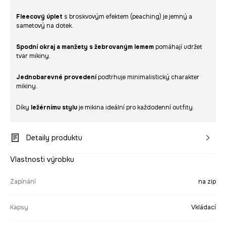
Fleecový úplet
s broskvovým efektem (peaching) je jemný a
sametový na dotek.
Spodní okraj a manžety s žebrovaným lemem
pomáhají udržet
tvar mikiny.
Jednobarevné provedení
podtrhuje minimalistický charakter
mikiny.
Díky
ležérnímu stylu
je mikina ideální pro každodenní outfity.
Detaily produktu
Vlastnosti výrobku
Zapínání
na zip
Kapsy
Vkládací