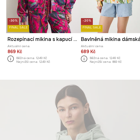
-30%
-20%
FINAL SALE
FINAL SALE
Rozepínací mikina s kapucí dámská s rostlinným vzorem
Aktuální cena:
Aktuální cena:
869 Kč
689 Kč
Běžná cena:
1249 Kč
Běžná cena:
1249 Kč
Nejnižší cena:
1249 Kč
Nejnižší cena:
869 Kč