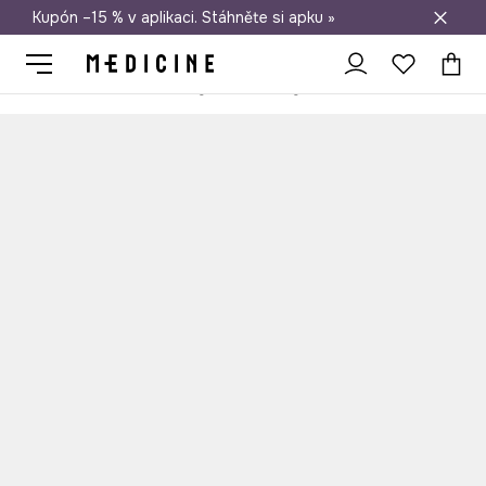
Kupón –15 % v aplikaci. Stáhněte si apku »
Doprava zdarma při nákupu nad 1 200 Kč
Medicine
Ona
Doplňky
Peněženky