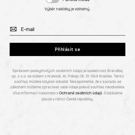
Výběr nabídky je volitelný.
Přihlásit se
Správcem poskytnutých osobních údajů je společnost Brandbq
sp. z o.o. se sídlem v Krakově, Al. Pokoju 18, 31-564 Kraków. Tento
souhlas můžete kdykoli odvolat. Nezapomeňte, že v souladu se
zákonem můžeme zpracovat vaše údaje pokud souhlas neodvoláte.
Více informací naleznete v
Ochraně osobních údajů
. Dodáváme
pouze v rámci České republiky.