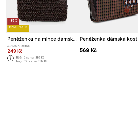
-35%
FINAL SALE
Peněženka na mince dámská z pletenky
Aktuální cena:
569 Kč
249 Kč
Běžná cena:
389 Kč
Nejnižší cena:
389 Kč