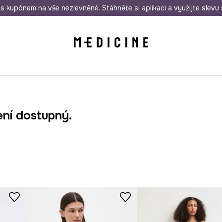
i nákupu nad 1 200 Kč
s kupónem na vše nezlevněné. Stáhněte si aplikaci a využijte slevu 
Odeslání i do 24 hodin
30 
ení dostupný.