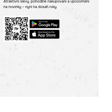
Atraktivní slevy, pohodlné nakupování a upozornění
na novinky – nyní na dosah ruky.