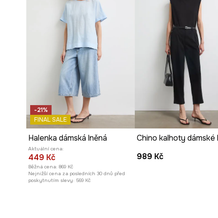
-21%
FINAL SALE
Halenka dámská lněná
Aktuální cena:
989 Kč
449 Kč
Běžná cena:
869 Kč
Nejnižší cena za posledních 30 dnů před
poskytnutím slevy:
569 Kč