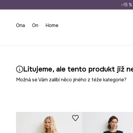
Doprava zdarma př
–15 % 
Ona
On
Home
Litujeme, ale tento produkt již n
Možná se Vám zalíbí něco jiného z téže kategorie?