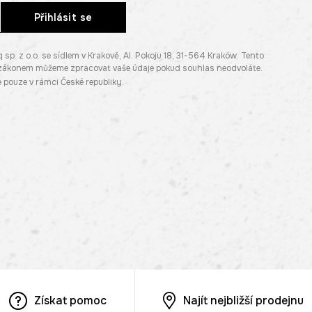
Přihlásit se
. z o.o. se sídlem v Krakově, Al. Pokoju 18, 31-564 Kraków. Tento
e zákonem můžeme zpracovat vaše údaje pokud souhlas neodvoláte.
pouze v rámci České republiky.
Získat pomoc
Najít nejbližší prodejnu