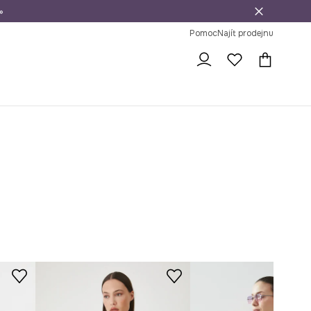
»
dní na vrácení zboží
Pomoc
Najít prodejnu