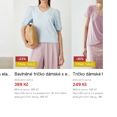
-22%
-35%
FINAL SALE
FINAL SALE
Top dámský bavlněný s elastanem pruhovaný
Bavlněné tričko dámské s elastanem a aplikací modrá barva
Aktuální cena:
Aktuální cena:
389 Kč
249 Kč
Běžná cena:
499 Kč
Běžná cena:
569 Kč
Nejnižší cena za posledních 30 dnů před
Nejnižší cena za posledních 30 dn
poskytnutím slevy:
499 Kč
poskytnutím slevy:
389 Kč