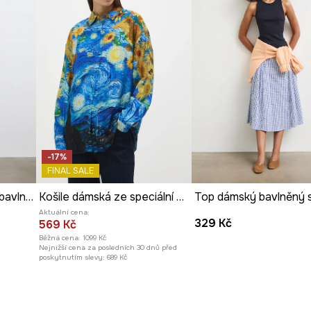
-17%
FINAL SALE
Chino kalhoty dámské bavlněné s elastanem hladké
Košile dámská ze speciální kolekce Eviva L'arte
Aktuální cena:
329 Kč
569 Kč
Běžná cena:
1099 Kč
Nejnižší cena za posledních 30 dnů před
poskytnutím slevy:
689 Kč