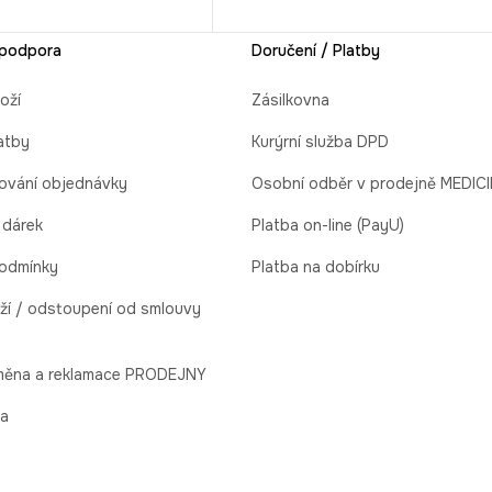
 podpora
Doručení / Platby
oží
Zásilkovna
atby
Kurýrní služba DPD
ování objednávky
Osobní odběr v prodejně MEDIC
 dárek
Platba on-line (PayU)
odmínky
Platba na dobírku
ží / odstoupení od smlouvy
ýměna a reklamace PRODEJNY
la