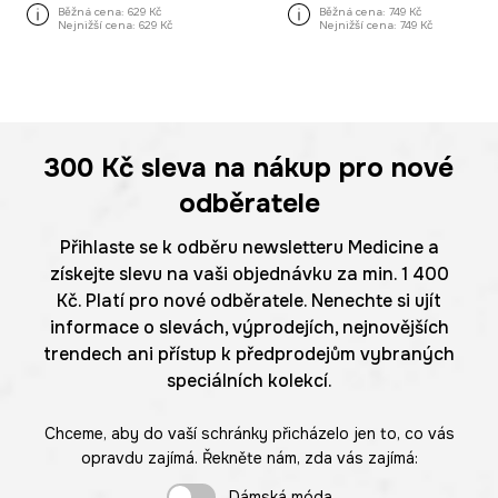
Běžná cena:
629 Kč
Běžná cena:
749 Kč
Nejnižší cena:
629 Kč
Nejnižší cena:
749 Kč
300 Kč
sleva na nákup pro nové
odběratele
Přihlaste se k odběru newsletteru Medicine a
získejte slevu na vaši objednávku za min. 1 400
Kč. Platí pro nové odběratele. Nenechte si ujít
informace o slevách, výprodejích, nejnovějších
trendech ani přístup k předprodejům vybraných
speciálních kolekcí.
Chceme, aby do vaší schránky přicházelo jen to, co vás
opravdu zajímá. Řekněte nám, zda vás zajímá:
Dámská móda