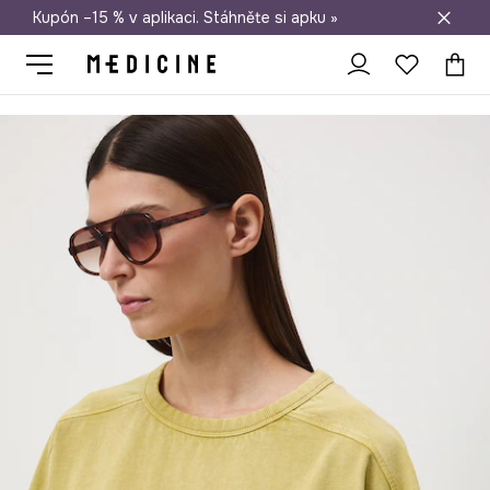
Kupón –15 % v aplikaci. Stáhněte si apku »
Doprava zdarma při nákupu nad 1 200 Kč
Medicine
Ona
Oblečení
Trička
Oversize tričko dámské bavln