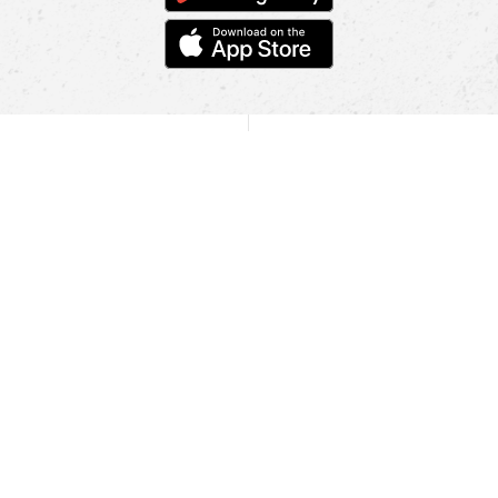
POMOC
NAJÍT PRODEJNU
Informace
O nás
Mobilní aplikace
Podmínky pro prezentaci zboží
Blog
Kontakt
Bezpečnost