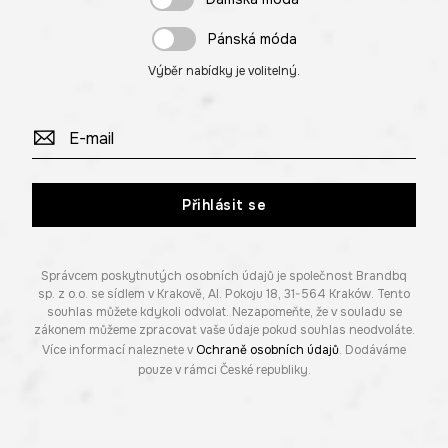
Pánská móda
Výběr nabídky je volitelný.
Přihlásit se
Správcem poskytnutých osobních údajů je společnost Brandbq
sp. z o.o. se sídlem v Krakově, Al. Pokoju 18, 31-564 Kraków. Tento
souhlas můžete kdykoli odvolat. Nezapomeňte, že v souladu se
zákonem můžeme zpracovat vaše údaje pokud souhlas neodvoláte.
Více informací naleznete v
Ochraně osobních údajů
. Dodáváme
pouze v rámci České republiky.