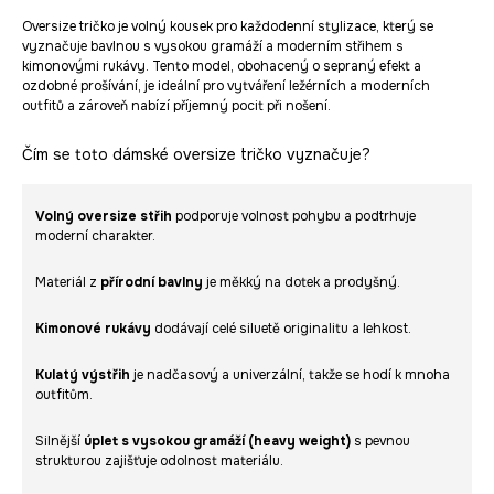
Oversize tričko je volný kousek pro každodenní stylizace, který se
vyznačuje bavlnou s vysokou gramáží a moderním střihem s
kimonovými rukávy. Tento model, obohacený o sepraný efekt a
ozdobné prošívání, je ideální pro vytváření ležérních a moderních
outfitů a zároveň nabízí příjemný pocit při nošení.
Čím se toto dámské oversize tričko vyznačuje?
Volný oversize střih
podporuje volnost pohybu a podtrhuje
moderní charakter.
Materiál z
přírodní bavlny
je měkký na dotek a prodyšný.
Kimonové rukávy
dodávají celé siluetě originalitu a lehkost.
Kulatý výstřih
je nadčasový a univerzální, takže se hodí k mnoha
outfitům.
Silnější
úplet s vysokou gramáží (heavy weight)
s pevnou
strukturou zajišťuje odolnost materiálu.