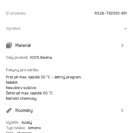
ID produktu
RS26-TSD510-81Y
Výrobce
Materiál
Celý produkt
:
100% Bavlna
Pokyny pro údržbu
:
Prát při max. teplotě 30 °C – šetrný program.
Nebělit.
Nesušte v sušičce.
Žehlit při max. teplotě 110 °C.
Nečistit chemicky.
Rozměry
Výstřih
:
kulatý
Typ rukávu
:
kimono