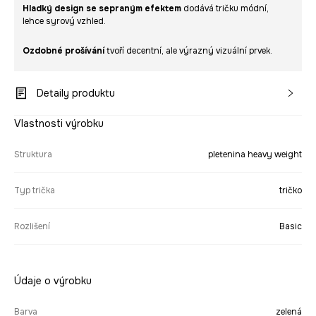
Hladký design se sepraným efektem
dodává tričku módní,
lehce syrový vzhled.
Ozdobné prošívání
tvoří decentní, ale výrazný vizuální prvek.
Detaily produktu
Vlastnosti výrobku
Struktura
pletenina heavy weight
Typ trička
tričko
Rozlišení
Basic
Údaje o výrobku
Barva
zelená