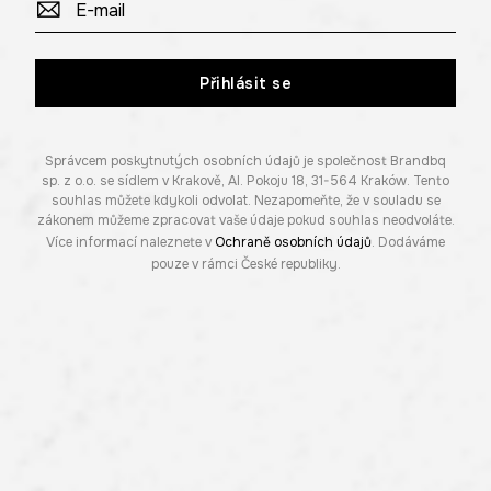
Přihlásit se
Správcem poskytnutých osobních údajů je společnost Brandbq
sp. z o.o. se sídlem v Krakově, Al. Pokoju 18, 31-564 Kraków. Tento
souhlas můžete kdykoli odvolat. Nezapomeňte, že v souladu se
zákonem můžeme zpracovat vaše údaje pokud souhlas neodvoláte.
Více informací naleznete v
Ochraně osobních údajů
. Dodáváme
pouze v rámci České republiky.