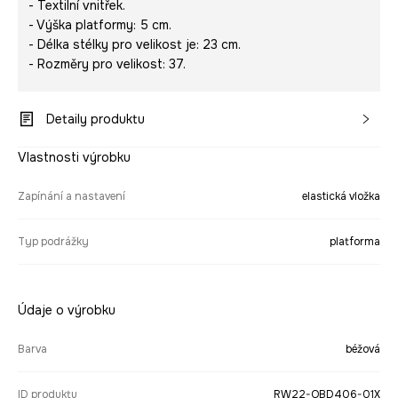
- Textilní vnitřek.
- Výška platformy: 5 cm.
- Délka stélky pro velikost je: 23 cm.
- Rozměry pro velikost: 37.
Detaily produktu
Vlastnosti výrobku
Zapínání a nastavení
elastická vložka
Typ podrážky
platforma
Údaje o výrobku
Barva
béžová
ID produktu
RW22-OBD406-01X