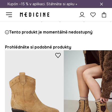
Kupón –15 % v aplikaci. Stáhněte si apku »
Doprava zdarma při nákupu nad 1 200 Kč
Medicine
Ona
Boty
Kozačky a kotníkové boty
Nízké kozačky 
Tento produkt je momentálně nedostupný
Prohlédněte si podobné produkty