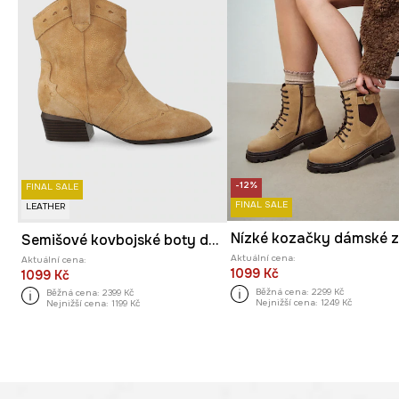
-12%
FINAL SALE
FINAL SALE
LEATHER
Semišové kovbojské boty dámské béžová barva
Aktuální cena:
Aktuální cena:
1099 Kč
1099 Kč
Běžná cena:
2299 Kč
Běžná cena:
2399 Kč
Nejnižší cena:
1249 Kč
Nejnižší cena:
1199 Kč