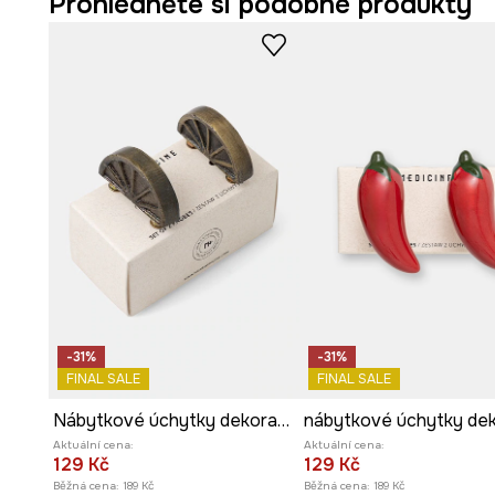
Prohlédněte si podobné produkty
-31%
-31%
FINAL SALE
FINAL SALE
Nábytkové úchytky dekorativní z patinovaného kovu
Aktuální cena:
Aktuální cena:
129 Kč
129 Kč
Běžná cena:
189 Kč
Běžná cena:
189 Kč