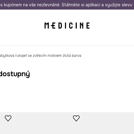
i nákupu nad 1 200 Kč
s kupónem na vše nezlevněné. Stáhněte si aplikaci a využijte slevu 
Odeslání i do 24 hodin
30 
bytková rukojeť se zvířecím motivem žlutá barva
dostupný