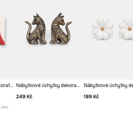
nábytkové úchytky dekorativní z porcelánu
Nábytkové úchytky dekorativní z patinovaného kovu
249 Kč
189 Kč
ů před