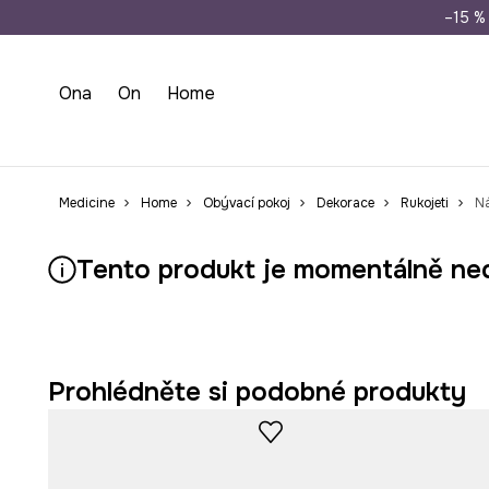
Doprava zdarma př
–15 % 
Ona
On
Home
Medicine
Home
Obývací pokoj
Dekorace
Rukojeti
Ná
Tento produkt je momentálně ne
Prohlédněte si podobné produkty