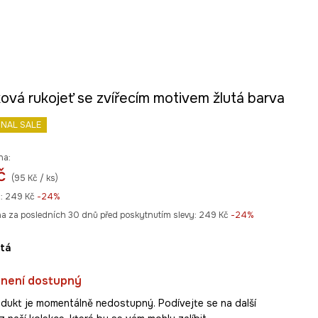
ová rukojeť se zvířecím motivem žlutá barva
INAL SALE
na:
č
(95 Kč / ks)
:
249 Kč
-24%
na za posledních 30 dnů před poskytnutím slevy:
249 Kč
 -24%
utá
 není dostupný
dukt je momentálně nedostupný. Podívejte se na další