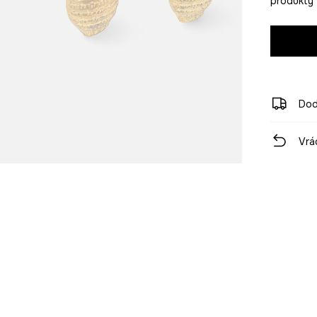
produkty z
Dod
Vrá