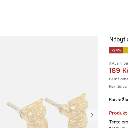
Nábytk
-24%
F
Aktuální ce
189 K
Běžná cena
Nejnižší ce
Barva:
žl
Produkt
Tento pro