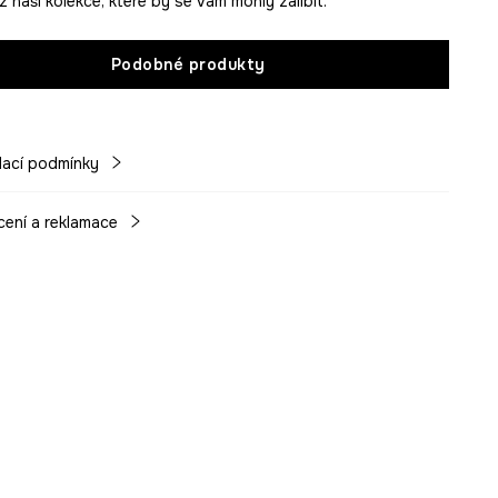
 naší kolekce, které by se vám mohly zalíbit.
Podobné produkty
ací podmínky
cení a reklamace