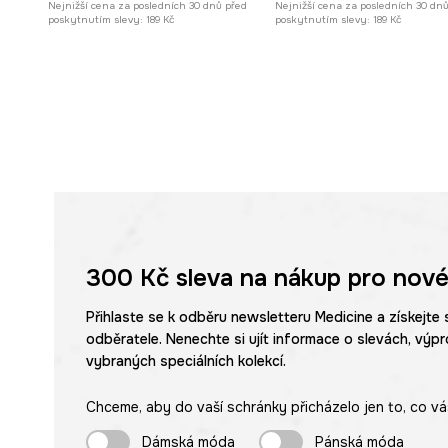
Nejnižší cena za posledních 30 dnů před
Nejnižší cena za posledních 30 dn
poskytnutím slevy:
189 Kč
poskytnutím slevy:
189 Kč
300 Kč
sleva na nákup pro nové
Přihlaste se k odběru newsletteru Medicine a získejte 
odběratele. Nenechte si ujít informace o slevách, výpr
vybraných speciálních kolekcí.
Chceme, aby do vaší schránky přicházelo jen to, co vá
Dámská móda
Pánská móda