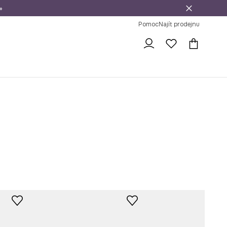
»
dní na vrácení zboží
Pomoc
Najít prodejnu