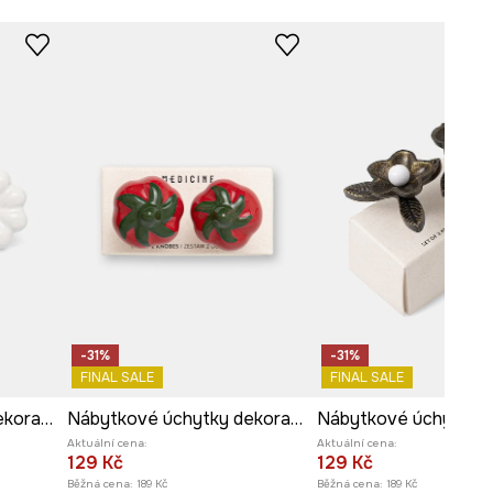
-31%
-31%
FINAL SALE
FINAL SALE
Nábytkové úchytky dekorativní z porcelánu
Nábytkové úchytky dekorativní z porcelánu
Aktuální cena:
Aktuální cena:
129 Kč
129 Kč
Běžná cena:
189 Kč
Běžná cena:
189 Kč