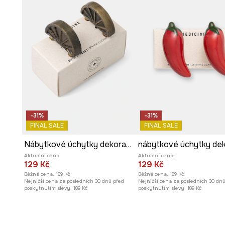
-31%
-31%
FINAL SALE
FINAL SALE
Nábytkové úchytky dekorativní z patinovaného kovu
Aktuální cena:
Aktuální cena:
129 Kč
129 Kč
Běžná cena:
189 Kč
Běžná cena:
189 Kč
Nejnižší cena za posledních 30 dnů před
Nejnižší cena za posledních 30 dn
poskytnutím slevy:
189 Kč
poskytnutím slevy:
189 Kč