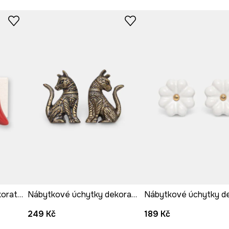
nábytkové úchytky dekorativní z porcelánu
Nábytkové úchytky dekorativní z patinovaného kovu
249 Kč
189 Kč