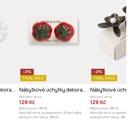
-31%
-31%
FINAL SALE
FINAL SALE
Nábytkové úchytky dekorativní z porcelánu
Nábytkové úchytky dekorativní z porcelánu
Aktuální cena:
Aktuální cena:
129 Kč
129 Kč
Běžná cena:
189 Kč
Běžná cena:
189 Kč
Nejnižší cena za posledních 30 dnů před
Nejnižší cena za posledních 30 
poskytnutím slevy:
189 Kč
poskytnutím slevy:
189 Kč