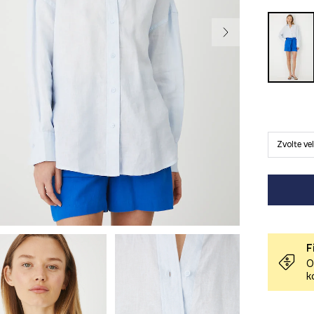
Zvolte ve
F
O
k