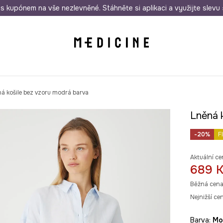
i nákupu nad 1 200 Kč
s kupónem na vše nezlevněné. Stáhněte si aplikaci a využijte slevu 
Odeslání i do 24 hodin
30 
á košile bez vzoru modrá barva
Lněná 
-20%
F
Aktuální ce
689 
Běžná cena
Nejnižší ce
Barva:
m