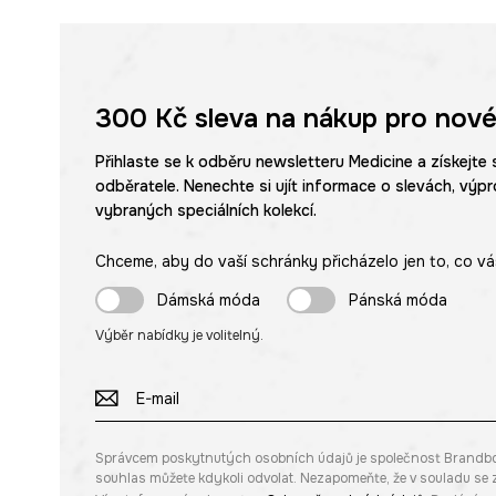
300 Kč
sleva na nákup pro nové
Přihlaste se k odběru newsletteru Medicine a získejte 
odběratele. Nenechte si ujít informace o slevách, výpr
vybraných speciálních kolekcí.
Chceme, aby do vaší schránky přicházelo jen to, co vá
Dámská móda
Pánská móda
Výběr nabídky je volitelný.
Správcem poskytnutých osobních údajů je společnost Brandbq sp
souhlas můžete kdykoli odvolat. Nezapomeňte, že v souladu s