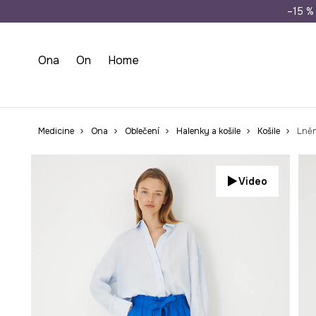
Doprava zdarma př
–15 % 
Ona
On
Home
Medicine
Ona
Oblečení
Halenky a košile
Košile
Lněn
Video