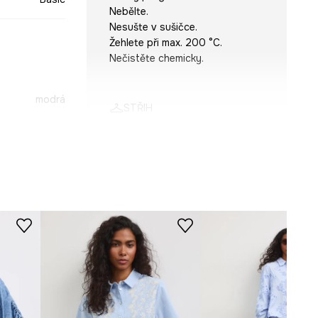
Nebělte.
Nesušte v sušičce.
Žehlete při max. 200 °C.
Nečistěte chemicky.
modrá
STŘIH
-KDD700-05A
Rukáv
:
dlouhý
Výstřih
:
S límečkem
Střih
:
Relaxed fit
ROZMĚRY
Prohlédněte si rozměry
produktu