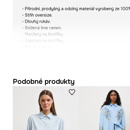
- Přírodní, prodyšný a odolný materiál vyrobený ze 100%
- Střih oversize.
- Dlouhý rukáv.
- Snížená linie ramen.
- Manžety na knoflíky.
- Zapínání na knoflíky.
- Model s límcem.
- Jednobarevná tkanina.
- Ozdobné rozparky na bocích košile.
- Délka rukávu (měřeno od límce): 74,5 cm.
- Délka: 74 cm.
- Šířka poprsí: 60 cm.
Podobné produkty
- Rozměry pro velikost: S.