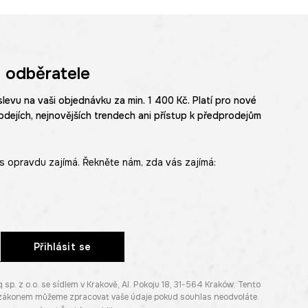
 odběratele
slevu na vaši objednávku za min. 1 400 Kč. Platí pro nové
odejích, nejnovějších trendech ani přístup k předprodejům
s opravdu zajímá. Řekněte nám, zda vás zajímá:
Přihlásit se
. z o.o. se sídlem v Krakově, Al. Pokoju 18, 31-564 Kraków. Tento
e zákonem můžeme zpracovat vaše údaje pokud souhlas neodvoláte.