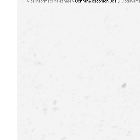
Více informací naleznete v
Ochraně osobních údajů
. Dodáváme 