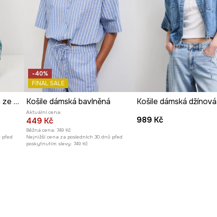
-40%
FINAL SALE
Bavlněná košile dámská ze speciální kolekce Eviva L'arte
Košile dámská bavlněná
Košile dámská džínová
Aktuální cena:
989 Kč
449 Kč
Běžná cena:
749 Kč
ů před
Nejnižší cena za posledních 30 dnů před
poskytnutím slevy:
749 Kč