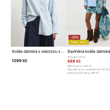
-20%
FINAL SALE
Košile dámská s viskózou s výšivkami
Aktuální cena:
1099 Kč
689 Kč
Běžná cena:
1249 Kč
Nejnižší cena za posledních 30 dn
poskytnutím slevy:
869 Kč