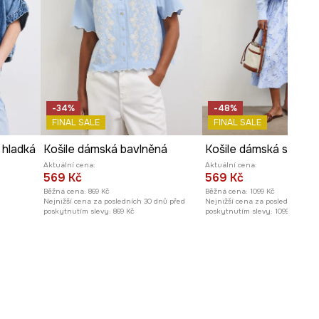
-34%
-48%
FINAL SALE
FINAL SALE
 hladká
Košile dámská bavlněná
Košile dámská s bavl
Aktuální cena:
Aktuální cena:
569 Kč
569 Kč
Běžná cena:
869 Kč
Běžná cena:
1099 Kč
Nejnižší cena za posledních 30 dnů před
Nejnižší cena za posledních 30 
poskytnutím slevy:
869 Kč
poskytnutím slevy:
1099 Kč