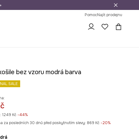
»
dní na vrácení zboží
Pomoc
Najít prodejnu
košile bez vzoru modrá barva
INAL SALE
na:
Kč
:
1249 Kč
-44%
na za posledních 30 dnů před poskytnutím slevy:
869 Kč
 -20%
odrá