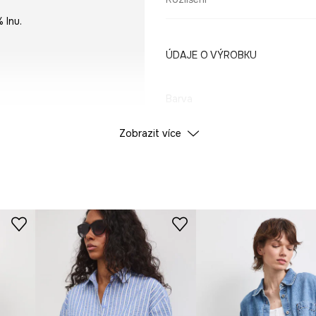
 lnu.
ÚDAJE O VÝROBKU
Barva
Zobrazit více
ID produktu
RS24
Výrobce