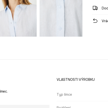
Dod
Vrá
VLASTNOSTI VÝROBKU
ímec.
Typ límce
Rozlišení