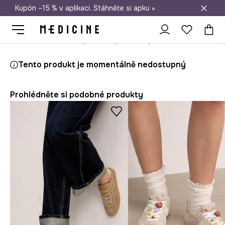
Kupón –15 % v aplikaci. Stáhněte si apku »
Doprava zdarma při nákupu nad 1 200 Kč
Medicine
Ona
Boty
Lifestyle a tenisky
Tento produkt je momentálně nedostupný
Prohlédněte si podobné produkty