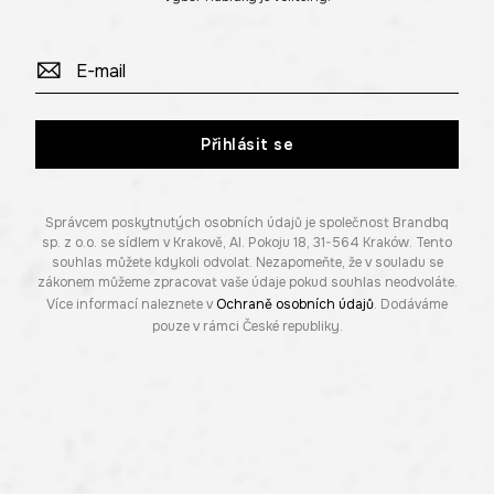
Přihlásit se
Správcem poskytnutých osobních údajů je společnost Brandbq
sp. z o.o. se sídlem v Krakově, Al. Pokoju 18, 31-564 Kraków. Tento
souhlas můžete kdykoli odvolat. Nezapomeňte, že v souladu se
zákonem můžeme zpracovat vaše údaje pokud souhlas neodvoláte.
Více informací naleznete v
Ochraně osobních údajů
. Dodáváme
pouze v rámci České republiky.