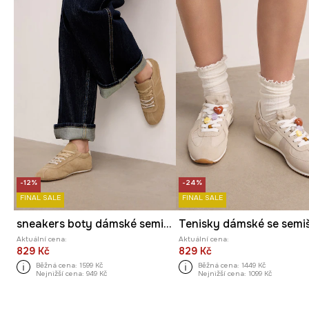
-12%
-24%
FINAL SALE
FINAL SALE
sneakers boty dámské semišové
Aktuální cena:
Aktuální cena:
829 Kč
829 Kč
Běžná cena:
1599 Kč
Běžná cena:
1449 Kč
Nejnižší cena:
949 Kč
Nejnižší cena:
1099 Kč