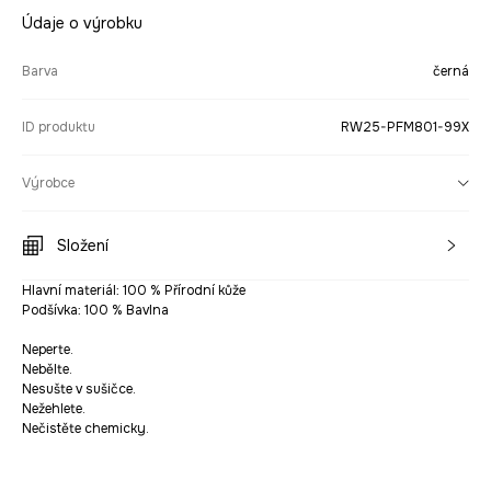
Údaje o výrobku
Barva
černá
ID produktu
RW25-PFM801-99X
Výrobce
Složení
Hlavní materiál: 100 % Přírodní kůže
Podšívka: 100 % Bavlna
Neperte.
Nebělte.
Nesušte v sušičce.
Nežehlete.
Nečistěte chemicky.