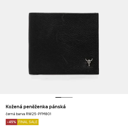
Kožená peněženka pánská
černá barva RW25-PFM801
-45%
FINAL SALE