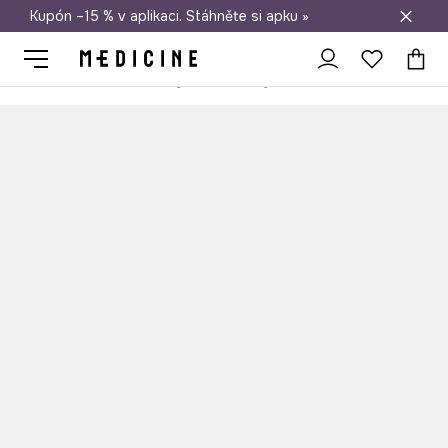
Kupón –15 % v aplikaci. Stáhněte si apku »
Doprava zdarma při nákupu nad 1 200 Kč
Medicine
On
Doplňky
Peněženky
Kožená peněženka pánská