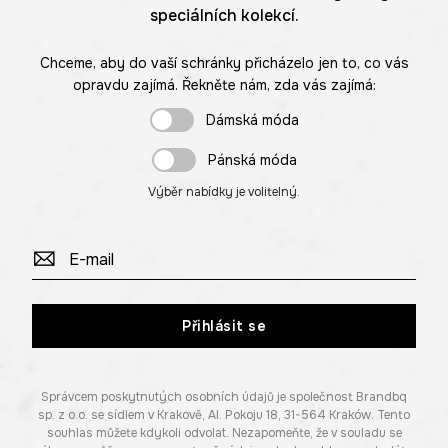
speciálních kolekcí.
Chceme, aby do vaší schránky přicházelo jen to, co vás
opravdu zajímá. Řekněte nám, zda vás zajímá:
Dámská móda
Pánská móda
Výběr nabídky je volitelný.
Přihlásit se
Správcem poskytnutých osobních údajů je společnost Brandbq
sp. z o.o. se sídlem v Krakově, Al. Pokoju 18, 31-564 Kraków. Tento
souhlas můžete kdykoli odvolat. Nezapomeňte, že v souladu se