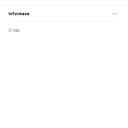
Informace
O nás
Mobilní aplikace
Podmínky pro prezentaci zboží
Blog
Kontakt
Bezpečnost
Cooperation
Nahlašování porušení (whistleblowing)
Kariéra