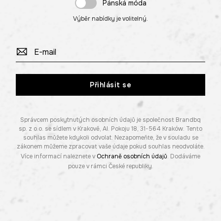
Pánská móda
Výběr nabídky je volitelný.
Přihlásit se
Správcem poskytnutých osobních údajů je společnost Brandbq
sp. z o.o. se sídlem v Krakově, Al. Pokoju 18, 31-564 Kraków. Tento
souhlas můžete kdykoli odvolat. Nezapomeňte, že v souladu se
zákonem můžeme zpracovat vaše údaje pokud souhlas neodvoláte.
Více informací naleznete v
Ochraně osobních údajů
. Dodáváme
pouze v rámci České republiky.