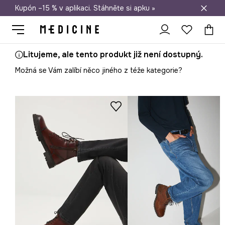
Kupón –15 % v aplikaci. Stáhněte si apku »
Doprava zdarma při nákupu nad 1 200 Kč
Litujeme, ale tento produkt již není dostupný.
Možná se Vám zalíbí něco jiného z téže kategorie?