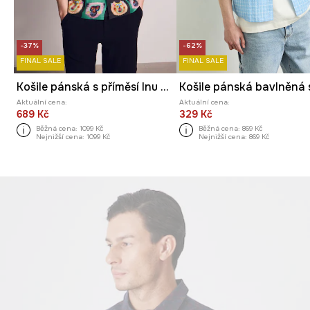
-37%
-62%
FINAL SALE
FINAL SALE
Košile pánská s příměsí lnu z kolekce Kit Mizeres x Medicine
Aktuální cena:
Aktuální cena:
689 Kč
329 Kč
Běžná cena:
1099 Kč
Běžná cena:
869 Kč
Nejnižší cena:
1099 Kč
Nejnižší cena:
869 Kč