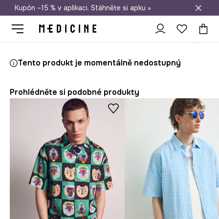
Kupón –15 % v aplikaci. Stáhněte si apku »
Doprava zdarma při nákupu nad 1 200 Kč
Medicine
On
Oblečení
Košile
Tento produkt je momentálně nedostupný
Prohlédněte si podobné produkty