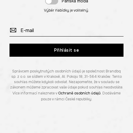
Pánská móda
Výběr nabídky je volitelný.
Přihlásit se
Správcem poskytnutých osobních údajů je společnost Brandbq
sp. z o.o. se sídlem v Krakově, Al. Pokoju 18, 31-564 Kraków. Tento
souhlas můžete kdykoli odvolat. Nezapomeňte, že v souladu se
zákonem můžeme zpracovat vaše údaje pokud souhlas neodvoláte.
Více informací naleznete v
Ochraně osobních údajů
. Dodáváme
pouze v rámci České republiky.