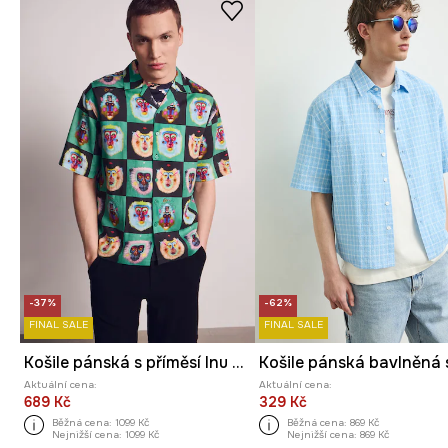
-37%
-62%
FINAL SALE
FINAL SALE
Košile pánská s příměsí lnu z kolekce Kit Mizeres x Medicine
Aktuální cena:
Aktuální cena:
689 Kč
329 Kč
Běžná cena:
1099 Kč
Běžná cena:
869 Kč
Nejnižší cena:
1099 Kč
Nejnižší cena:
869 Kč