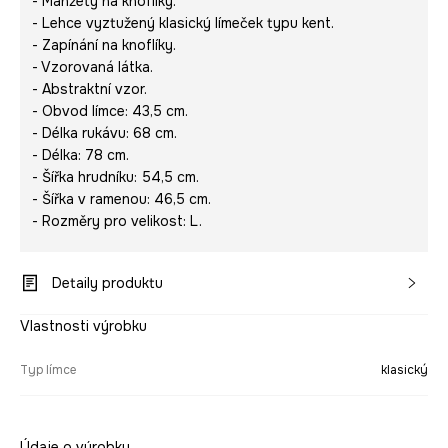
- Manžety na knoflíky.
- Lehce vyztužený klasický límeček typu kent.
- Zapínání na knoflíky.
- Vzorovaná látka.
- Abstraktní vzor.
- Obvod límce: 43,5 cm.
- Délka rukávu: 68 cm.
- Délka: 78 cm.
- Šířka hrudníku: 54,5 cm.
- Šířka v ramenou: 46,5 cm.
- Rozměry pro velikost: L.
Detaily produktu
Vlastnosti výrobku
Typ límce
klasický
Údaje o výrobku