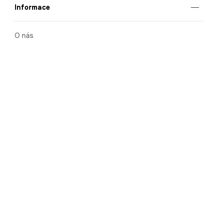
Informace
O nás
Mobilní aplikace
Podmínky pro prezentaci zboží
Blog
Kontakt
Bezpečnost
Cooperation
Nahlašování porušení (whistleblowing)
Kariéra
Ochrana osobních údajů