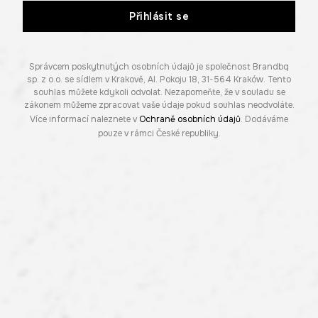
Přihlásit se
Správcem poskytnutých osobních údajů je společnost Brandbq
sp. z o.o. se sídlem v Krakově, Al. Pokoju 18, 31-564 Kraków. Tento
souhlas můžete kdykoli odvolat. Nezapomeňte, že v souladu se
zákonem můžeme zpracovat vaše údaje pokud souhlas neodvoláte.
Více informací naleznete v
Ochraně osobních údajů
. Dodáváme
pouze v rámci České republiky.