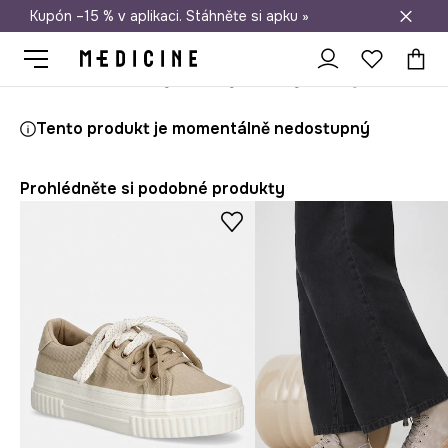
Kupón –15 % v aplikaci. Stáhněte si apku »
Doprava zdarma při nákupu nad 1 200 Kč
Medicine
Ona
Boty
Lifestyle a tenisky
Tento produkt je momentálně nedostupný
Prohlédněte si podobné produkty