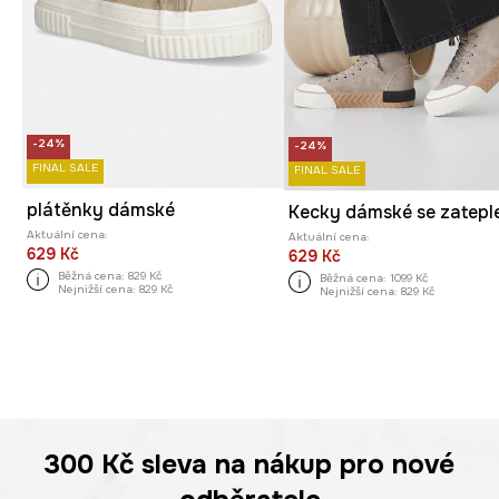
-24%
-24%
FINAL SALE
FINAL SALE
plátěnky dámské
Aktuální cena:
Aktuální cena:
629 Kč
629 Kč
Běžná cena:
829 Kč
Běžná cena:
1099 Kč
Nejnižší cena:
829 Kč
Nejnižší cena:
829 Kč
300 Kč
sleva na nákup pro nové