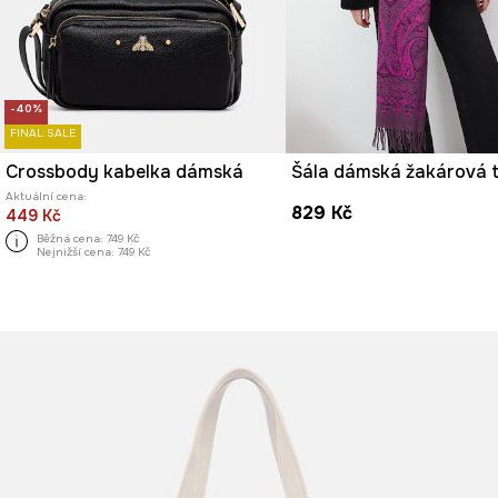
-40%
FINAL SALE
Crossbody kabelka dámská
Aktuální cena:
829 Kč
449 Kč
Běžná cena:
749 Kč
Nejnižší cena:
749 Kč