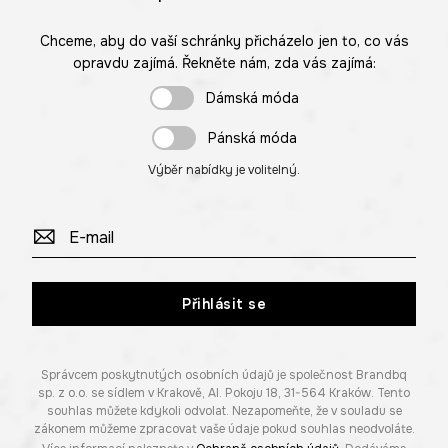
Chceme, aby do vaší schránky přicházelo jen to, co vás
opravdu zajímá. Řekněte nám, zda vás zajímá:
Dámská móda
Pánská móda
Výběr nabídky je volitelný.
Přihlásit se
Správcem poskytnutých osobních údajů je společnost Brandbq
sp. z o.o. se sídlem v Krakově, Al. Pokoju 18, 31-564 Kraków. Tento
souhlas můžete kdykoli odvolat. Nezapomeňte, že v souladu se
zákonem můžeme zpracovat vaše údaje pokud souhlas neodvoláte.