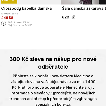
FINAL SALE
Crossbody kabelka dámská
Aktuální cena:
829 Kč
449 Kč
Běžná cena:
749 Kč
Nejnižší cena:
749 Kč
300 Kč
sleva na nákup pro nové
odběratele
Přihlaste se k odběru newsletteru Medicine a
získejte slevu na vaši objednávku za min. 1 400
Kč. Platí pro nové odběratele. Nenechte si ujít
informace o slevách, výprodejích, nejnovějších
trendech ani přístup k předprodejům vybraných
speciálních kolekcí.