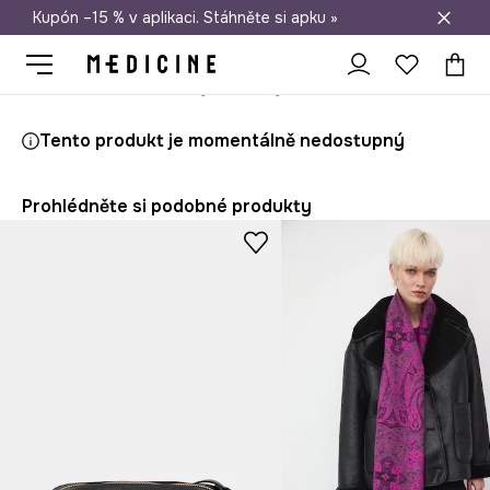
Kupón –15 % v aplikaci. Stáhněte si apku »
Doprava zdarma při nákupu nad 1 200 Kč
Medicine
Ona
Doplňky
Kabelky
Shopper a tote
Tento produkt je momentálně nedostupný
Prohlédněte si podobné produkty