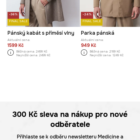
-36%
-24%
FINAL SALE
FINAL SALE
Pánský kabát s příměsí vlny
Parka pánská
Aktuální cena:
Aktuální cena:
1599 Kč
949 Kč
Běžná cena:
2499 Kč
Běžná cena:
2199 Kč
Nejnižší cena:
2499 Kč
Nejnižší cena:
1249 Kč
300 Kč
sleva na nákup pro nové
odběratele
Přihlaste se k odběru newsletteru Medicine a