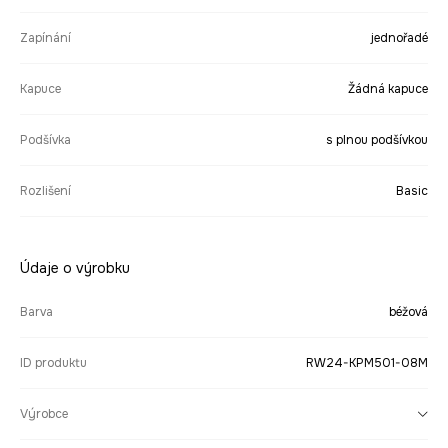
Zapínání
jednořadé
Kapuce
Žádná kapuce
Podšívka
s plnou podšívkou
Rozlišení
Basic
Údaje o výrobku
Barva
béžová
ID produktu
RW24-KPM501-08M
Výrobce