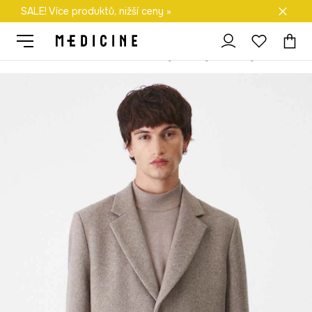
SALE! Více produktů, nižší ceny »
Doprava zdarma při nákupu nad 1 200 Kč
Medicine
On
Oblečení
Bundy a kabáty
Kabáty