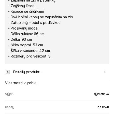
- Zapínání na zip a patentky.
- Zvýšený límec.
- Kapuce se šňůrkami.
- Dvě boční kapsy se zapínáním na zip.
- Zateplený model s podšívkou.
- Prošívaný model.
- Délka rukávu: 66 cm.
- Délka: 93 cm.
- Šířka poprsí: 53 cm.
- Šířka v ramenou: 42 cm.
- Rozměry pro velikost: S.
Detaily produktu
Vlastnosti výrobku
Výplň
syntetická
Kapsy
na boku