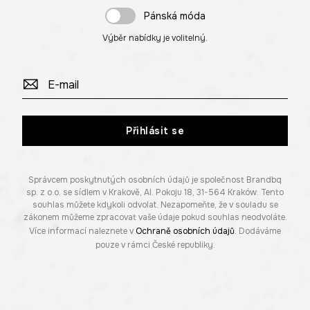
Pánská móda
Výběr nabídky je volitelný.
Přihlásit se
Správcem poskytnutých osobních údajů je společnost Brandbq
sp. z o.o. se sídlem v Krakově, Al. Pokoju 18, 31-564 Kraków. Tento
souhlas můžete kdykoli odvolat. Nezapomeňte, že v souladu se
zákonem můžeme zpracovat vaše údaje pokud souhlas neodvoláte.
Více informací naleznete v
Ochraně osobních údajů
. Dodáváme
pouze v rámci České republiky.