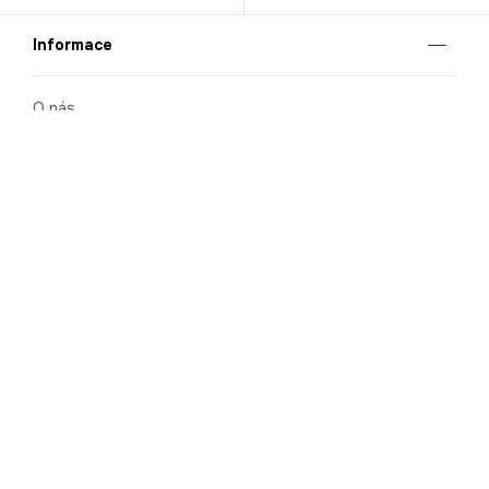
Informace
O nás
Mobilní aplikace
Podmínky pro prezentaci zboží
Blog
Kontakt
Bezpečnost
Cooperation
Nahlašování porušení (whistleblowing)
Kariéra
Ochrana osobních údajů