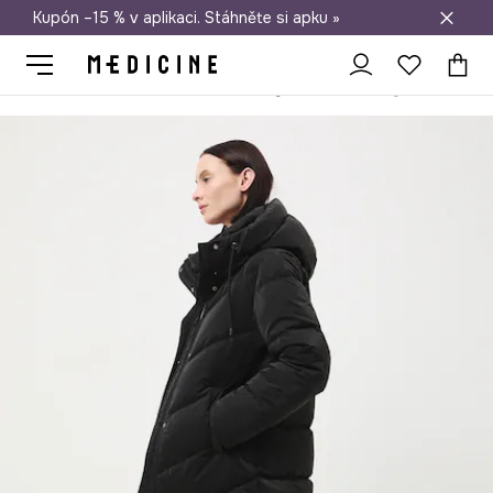
Kupón –15 % v aplikaci. Stáhněte si apku »
Doprava zdarma při nákupu nad 1 200 Kč
Medicine
Ona
Oblečení
Kabáty
Kabát dámský s prošíváním