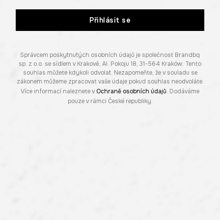
Přihlásit se
Správcem poskytnutých osobních údajů je společnost Brandbq
sp. z o.o. se sídlem v Krakově, Al. Pokoju 18, 31-564 Kraków. Tento
souhlas můžete kdykoli odvolat. Nezapomeňte, že v souladu se
zákonem můžeme zpracovat vaše údaje pokud souhlas neodvoláte.
Více informací naleznete v
Ochraně osobních údajů
. Dodáváme
pouze v rámci České republiky.