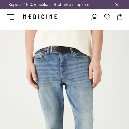
Kupón –15 % v aplikaci. Stáhněte si apku »
Doprava zdarma při nákupu nad 1 200 Kč
Medicine
On
Oblečení
Džíny
Slim