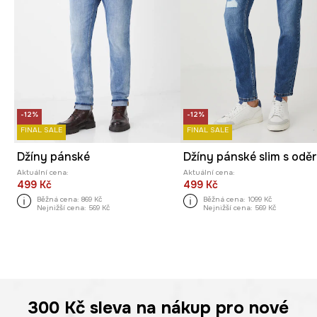
-12%
-12%
FINAL SALE
FINAL SALE
Džíny pánské
Aktuální cena:
Aktuální cena:
499 Kč
499 Kč
Běžná cena:
869 Kč
Běžná cena:
1099 Kč
Nejnižší cena:
569 Kč
Nejnižší cena:
569 Kč
300 Kč
sleva na nákup pro nové