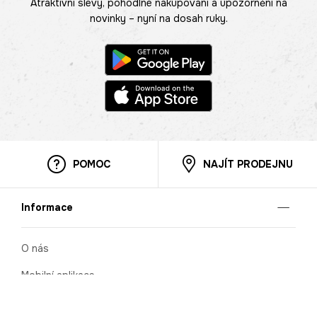
Atraktivní slevy, pohodlné nakupování a upozornění na
novinky – nyní na dosah ruky.
POMOC
NAJÍT PRODEJNU
Informace
O nás
Mobilní aplikace
Podmínky pro prezentaci zboží