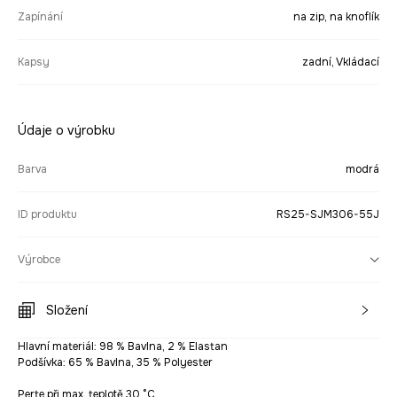
Zapínání
na zip, na knoflík
Kapsy
zadní, Vkládací
Údaje o výrobku
Barva
modrá
ID produktu
RS25-SJM306-55J
Výrobce
Složení
Hlavní materiál: 98 % Bavlna, 2 % Elastan
Podšívka: 65 % Bavlna, 35 % Polyester
Perte při max. teplotě 30 °C.