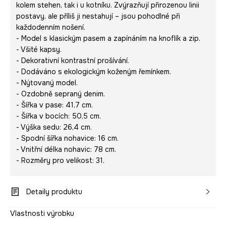
kolem stehen, tak i u kotníku. Zvýrazňují přirozenou linii
postavy, ale příliš ji nestahují – jsou pohodlné při
každodenním nošení.
- Model s klasickým pasem a zapínáním na knoflík a zip.
- Všité kapsy.
- Dekorativní kontrastní prošívání.
- Dodáváno s ekologickým koženým řemínkem.
- Nýtovaný model.
- Ozdobně sepraný denim.
- Šířka v pase: 41,7 cm.
- Šířka v bocích: 50,5 cm.
- Výška sedu: 26,4 cm.
- Spodní šířka nohavice: 16 cm.
- Vnitřní délka nohavic: 78 cm.
- Rozměry pro velikost: 31.
Detaily produktu
Vlastnosti výrobku