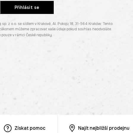
Přihlásit se
. z o.o. se sídlem v Krakově, Al. Pokoju 18, 31-564 Kraków. Tento
e zákonem můžeme zpracovat vaše údaje pokud souhlas neodvoláte.
pouze v rámci České republiky.
Získat pomoc
Najít nejbližší prodejnu