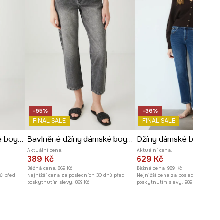
-55%
-36%
FINAL SALE
FINAL SALE
Bavlněné džíny dámské boyfriend, se sepraným efektem
Bavlněné džíny dámské boyfriend, se sepraným efektem
Aktuální cena:
Aktuální cena:
389 Kč
629 Kč
Běžná cena:
869 Kč
Běžná cena:
989 Kč
nů před
Nejnižší cena za posledních 30 dnů před
Nejnižší cena za posledních 30 dn
poskytnutím slevy:
869 Kč
poskytnutím slevy:
989 Kč