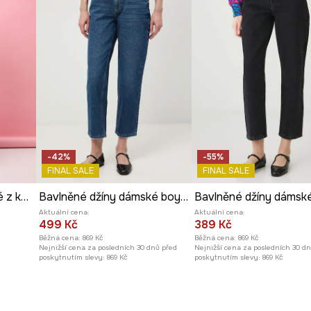
-42%
-55%
FINAL SALE
FINAL SALE
Bavlněné džíny dámské z kolekce Valentine’s Day
Bavlněné džíny dámské boyfriend, se sepraným efektem
Aktuální cena:
Aktuální cena:
499 Kč
389 Kč
Běžná cena:
869 Kč
Běžná cena:
869 Kč
Nejnižší cena za posledních 30 dnů před
Nejnižší cena za posledních 30 d
poskytnutím slevy:
869 Kč
poskytnutím slevy:
869 Kč