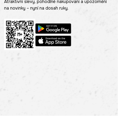
Atraktivní slevy, pohodlné nakupování a upozornění
na novinky – nyní na dosah ruky.