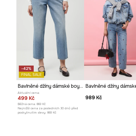
-42%
FINAL SALE
Bavlněné džíny dámské boyfriend, se sepraným efektem
Aktuální cena:
989 Kč
499 Kč
Běžná cena:
869 Kč
Nejnižší cena za posledních 30 dnů před
poskytnutím slevy:
869 Kč