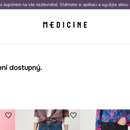
i nákupu nad 1 200 Kč
s kupónem na vše nezlevněné. Stáhněte si aplikaci a využijte slevu 
Odeslání i do 24 hodin
30 
ení dostupný.