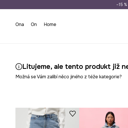
Doprava zdarma př
–15 % 
Ona
On
Home
Litujeme, ale tento produkt již n
Možná se Vám zalíbí něco jiného z téže kategorie?