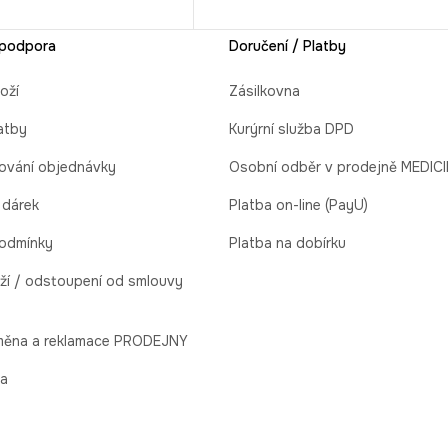
 podpora
Doručení / Platby
oží
Zásilkovna
atby
Kurýrní služba DPD
ování objednávky
Osobní odběr v prodejně MEDIC
 dárek
Platba on-line (PayU)
odmínky
Platba na dobírku
ží / odstoupení od smlouvy
ýměna a reklamace PRODEJNY
la