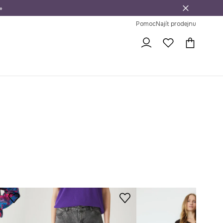
»
dní na vrácení zboží
Pomoc
Najít prodejnu