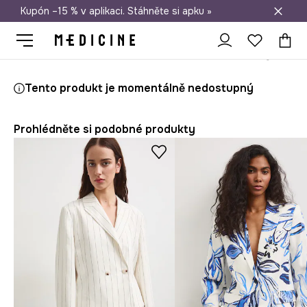
Kupón –15 % v aplikaci. Stáhněte si apku »
Doprava zdarma při nákupu nad 1 200 Kč
Medicine
Ona
Oblečení
Saka
Tento produkt je momentálně nedostupný
Prohlédněte si podobné produkty