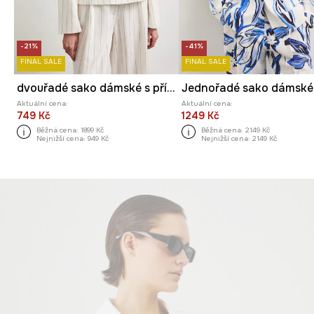
-21%
-41%
FINAL SALE
FINAL SALE
dvouřadé sako dámské s příměsí lnu
Aktuální cena:
Aktuální cena:
749 Kč
1249 Kč
Běžná cena:
1899 Kč
Běžná cena:
2149 Kč
Nejnižší cena:
949 Kč
Nejnižší cena:
2149 Kč