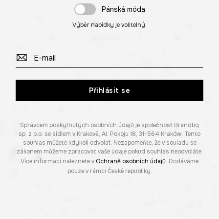
Pánská móda
Výběr nabídky je volitelný.
Přihlásit se
Správcem poskytnutých osobních údajů je společnost Brandbq
sp. z o.o. se sídlem v Krakově, Al. Pokoju 18, 31-564 Kraków. Tento
souhlas můžete kdykoli odvolat. Nezapomeňte, že v souladu se
zákonem můžeme zpracovat vaše údaje pokud souhlas neodvoláte.
Více informací naleznete v
Ochraně osobních údajů
. Dodáváme
pouze v rámci České republiky.