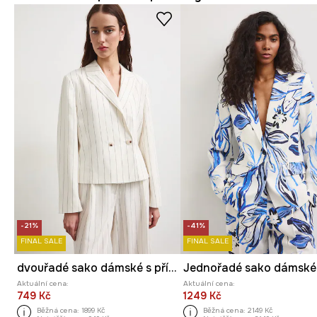
-21%
-41%
FINAL SALE
FINAL SALE
dvouřadé sako dámské s příměsí lnu
Aktuální cena:
Aktuální cena:
749 Kč
1249 Kč
Běžná cena:
1899 Kč
Běžná cena:
2149 Kč