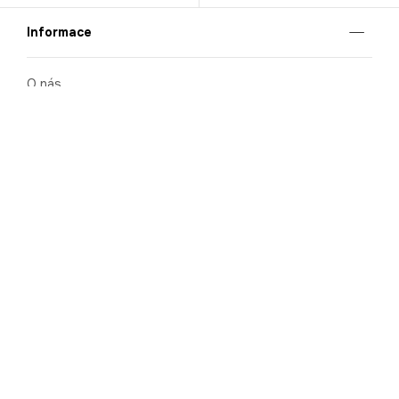
Informace
O nás
Mobilní aplikace
Podmínky pro prezentaci zboží
Blog
Kontakt
Bezpečnost
Cooperation
Nahlašování porušení (whistleblowing)
Kariéra
Ochrana osobních údajů