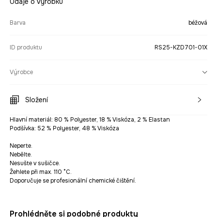
Údaje o výrobku
Barva
béžová
ID produktu
RS25-KZD701-01X
Výrobce
Složení
Hlavní materiál: 80 % Polyester, 18 % Viskóza, 2 % Elastan
Podšívka: 52 % Polyester, 48 % Viskóza
Neperte.
Nebělte.
Nesušte v sušičce.
Žehlete při max. 110 °C.
Doporučuje se profesionální chemické čištění.
Prohlédněte si podobné produkty