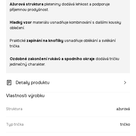
Ažurová struktura
pleteniny dodává lehkost a podporuje
příjemnou prodyšnost.
Hladký vzor
materiálu usnadňuje kombinování s dalšími kousky
oblečení.
Praktické
zapínání na knoflíky
usnadňuje oblékání a svlékání
trička.
Ozdobné zakončení rukávů a spodního okraje
dodává tričku
jedinečný charakter.
Detaily produktu
Vlastnosti výrobku
Struktura
ažurová
Typ trička
tričko