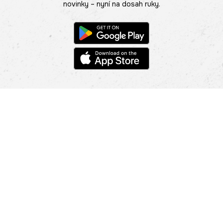
novinky – nyní na dosah ruky.
POMOC
NAJÍT PRODEJNU
Informace
O nás
Mobilní aplikace
Podmínky pro prezentaci zboží
Blog