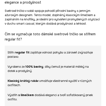
elegance a prodyšnost
Svetrové tričko v sobě spojuje pohodlí přírodní bavlny s jemným
ažurovým designem. Tento model, doplněný klasickým límečkem a
zapínáním na knoflíky, je ideální pro vytváření promyšlených stylizací
v duchu smart casual, kterým dodává prodyšnost a lehkost.
Čím se vyznačuje toto dámské svetrové tričko se střihem
regular fit?
Střih
regular fit
zajišťuje volnost pohybu a zároveň zvýrazňuje
postavu.
Vyrobeno ze
100% bavlny
, díky čemuž je materiál měkký na
dotek a prodyšný.
Klasický krátký rukáv
umožňuje všestranné využití v různých
outfitech.
Výstřih
s límečkem
dodává eleganci a tvoří sofistikovaný prvek
outfitu.