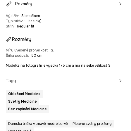
Rozměry
Výstřih
:
S límečkem
Typ rukávu
:
klasický
Střih
:
Regular fit
Rozměry
Míry uvedené pro velikost
:
S.
Šířka podpaží
:
50 cm
Modelka na fotografii je vysoká 175 cm a má na sebe velikost S
Tagy
Oblečení Medicine
Svetry Medicine
Bez zapínání Medicine
Dámská trička v tmavě modré barvě
Pletené svetry pro ženy