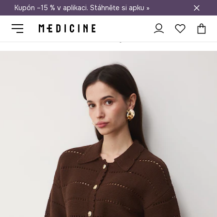
Kupón –15 % v aplikaci. Stáhněte si apku »
Doprava zdarma při nákupu nad 1 200 Kč
Medicine
Ona
Oblečení
Svetry
Bez zapínání
Dámské bav