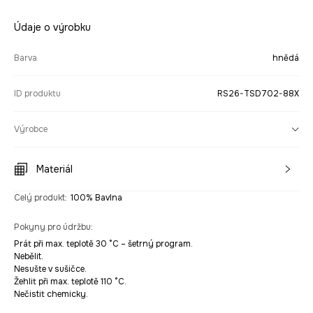
Údaje o výrobku
Barva
hnědá
ID produktu
RS26-TSD702-88X
Výrobce
Materiál
Celý produkt
:
100% Bavlna
Pokyny pro údržbu
:
Prát při max. teplotě 30 °C – šetrný program.
Nebělit.
Nesušte v sušičce.
Žehlit při max. teplotě 110 °C.
Nečistit chemicky.