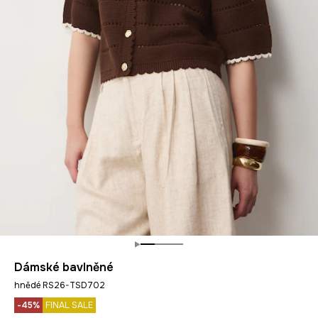
Dámské bavlněné
hnědé RS26-TSD702
-45%
FINAL SALE