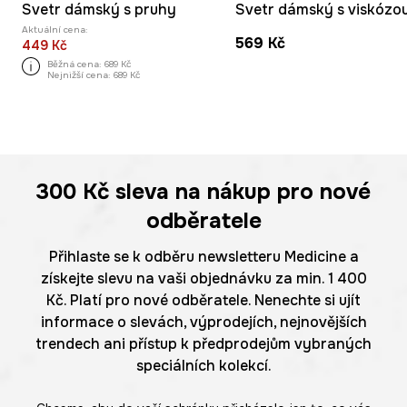
Svetr dámský s pruhy
Svetr dámský s viskózo
Aktuální cena:
569 Kč
449 Kč
Běžná cena:
689 Kč
Nejnižší cena:
689 Kč
300 Kč
sleva na nákup pro nové
odběratele
Přihlaste se k odběru newsletteru Medicine a
získejte slevu na vaši objednávku za min. 1 400
Kč. Platí pro nové odběratele. Nenechte si ujít
informace o slevách, výprodejích, nejnovějších
trendech ani přístup k předprodejům vybraných
speciálních kolekcí.