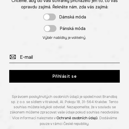
Chceme, aby do vaší schránky přicházelo jen to, co vás
opravdu zajímá. Řekněte nám, zda vás zajímá:
Dámská móda
Pánská móda
Výběr nabídky je volitelný.
Přihlásit se
Správcem poskytnutých osobních údajů je společnost Brandbq
sp. z o.o. se sídlem v Krakově, Al. Pokoju 18, 31-564 Kraków. Tento
souhlas můžete kdykoli odvolat. Nezapomeňte, že v souladu se
zákonem můžeme zpracovat vaše údaje pokud souhlas neodvoláte.
Více informací naleznete v
Ochraně osobních údajů
. Dodáváme
pouze v rámci České republiky.