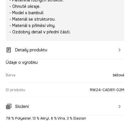
- Pletenina různých struktur.
- Ohnuté okraje.
- Model s bambulí.
- Materiál se strukturou.
- Materiál s příměsí vlny.
- Ozdobný detail v přední části.
Detaily produktu
Údaje o výrobku
Barva
béžová
ID produktu
RW24-CAD811-02M
Složení
78 % Polyester, 13 % Akryl, 6 % Vlna, 3 % Elastan