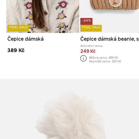
-24%
FINAL SALE
FINAL SALE
Čepice dámská
Aktuální cena:
389 Kč
249 Kč
Běžná cena:
499 Kč
Nejnižší cena:
329 Kč