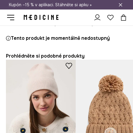
Kupón –15 % v aplikaci. Stáhněte si apku »
Doprava zdarma při nákupu nad 1 200 Kč
Medicine
Ona
Doplňky
Čepice a klobouky
Zimní čepice
Tento produkt je momentálně nedostupný
Prohlédněte si podobné produkty