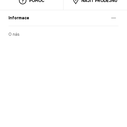
POMOC
NAJÍT PRODEJNU
Informace
O nás
Mobilní aplikace
Podmínky pro prezentaci zboží
Blog
Kontakt
Bezpečnost
Cooperation
Nahlašování porušení (whistleblowing)
Kariéra