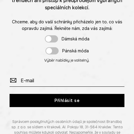
trendech ani přístup k předprodejům vybraných
speciálních kolekcí.
Chceme, aby do vaší schránky přicházelo jen to, co vás
opravdu zajímá. Řekněte nám, zda vás zajímá:
Dámská móda
Pánská móda
Výběr nabídky je volitelný.
Přihlásit se
Správcem poskytnutých osobních údajů je společnost Brandbq
sp. z o.o. se sídlem v Krakově, Al. Pokoju 18, 31-564 Kraków. Tento
souhlas můžete kdykoli odvolat. Nezapomeňte, že v souladu se