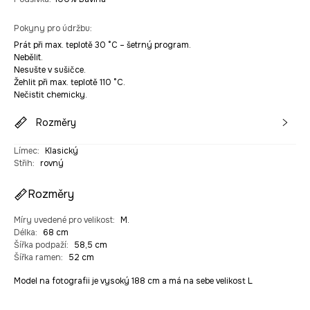
Pokyny pro údržbu
:
Prát při max. teplotě 30 °C – šetrný program.
Nebělit.
Nesušte v sušičce.
Žehlit při max. teplotě 110 °C.
Nečistit chemicky.
Rozměry
Límec
:
Klasický
Střih
:
rovný
Rozměry
Míry uvedené pro velikost
:
M.
Délka
:
68 cm
Šířka podpaží
:
58,5 cm
Šířka ramen
:
52 cm
Model na fotografii je vysoký 188 cm a má na sebe velikost L