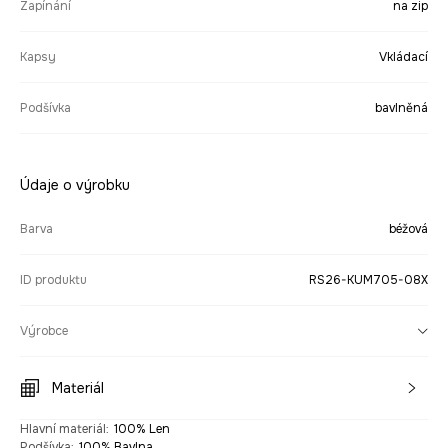
Zapínání
na zip
Kapsy
Vkládací
Podšívka
bavlněná
Údaje o výrobku
Barva
béžová
ID produktu
RS26-KUM705-08X
Výrobce
Materiál
Hlavní materiál
:
100% Len
Podšívka
:
100% Bavlna