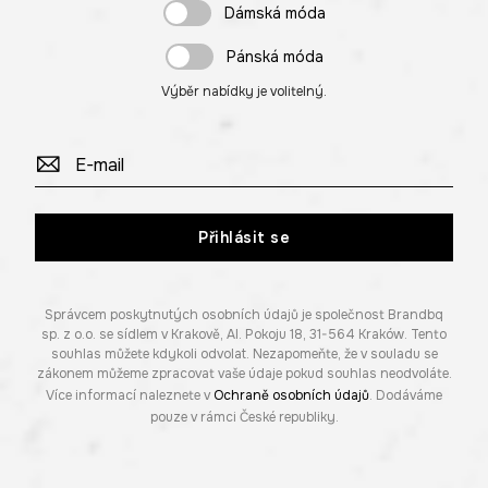
Dámská móda
Pánská móda
Výběr nabídky je volitelný.
Přihlásit se
Správcem poskytnutých osobních údajů je společnost Brandbq
sp. z o.o. se sídlem v Krakově, Al. Pokoju 18, 31-564 Kraków. Tento
souhlas můžete kdykoli odvolat. Nezapomeňte, že v souladu se
zákonem můžeme zpracovat vaše údaje pokud souhlas neodvoláte.
Více informací naleznete v
Ochraně osobních údajů
. Dodáváme
pouze v rámci České republiky.