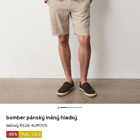
bomber pánský lněný hladký
béžový RS26-KUM705
-50%
FINAL SALE