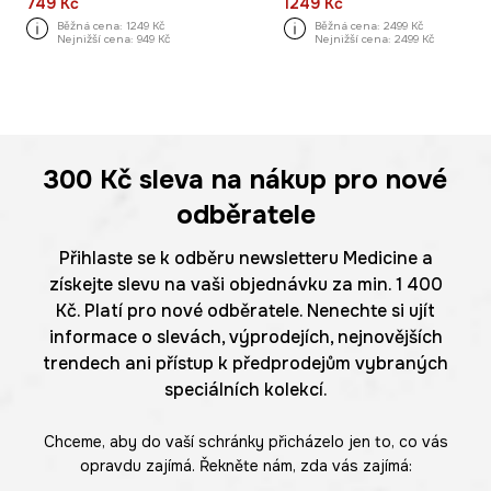
749 Kč
1249 Kč
Běžná cena:
1249 Kč
Běžná cena:
2499 Kč
Nejnižší cena:
949 Kč
Nejnižší cena:
2499 Kč
300 Kč
sleva na nákup pro nové
odběratele
Přihlaste se k odběru newsletteru Medicine a
získejte slevu na vaši objednávku za min. 1 400
Kč. Platí pro nové odběratele. Nenechte si ujít
informace o slevách, výprodejích, nejnovějších
trendech ani přístup k předprodejům vybraných
speciálních kolekcí.
Chceme, aby do vaší schránky přicházelo jen to, co vás
opravdu zajímá. Řekněte nám, zda vás zajímá: