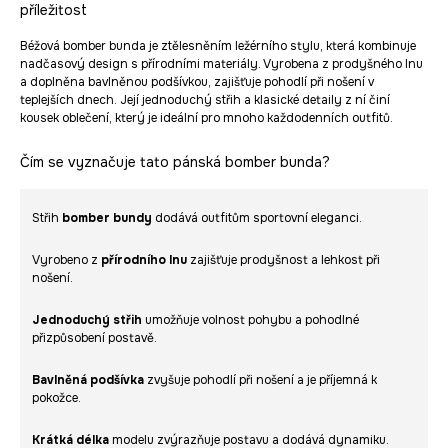
příležitost
Béžová bomber bunda je ztělesněním ležérního stylu, která kombinuje
nadčasový design s přírodními materiály. Vyrobena z prodyšného lnu
a doplněna bavlněnou podšívkou, zajišťuje pohodlí při nošení v
teplejších dnech. Její jednoduchý střih a klasické detaily z ní činí
kousek oblečení, který je ideální pro mnoho každodenních outfitů.
Čím se vyznačuje tato pánská bomber bunda?
Střih
bomber bundy
dodává outfitům sportovní eleganci.
Vyrobeno z
přírodního lnu
zajišťuje prodyšnost a lehkost při
nošení.
Jednoduchý střih
umožňuje volnost pohybu a pohodlné
přizpůsobení postavě.
Bavlněná podšívka
zvyšuje pohodlí při nošení a je příjemná k
pokožce.
Krátká délka
modelu zvýrazňuje postavu a dodává dynamiku.