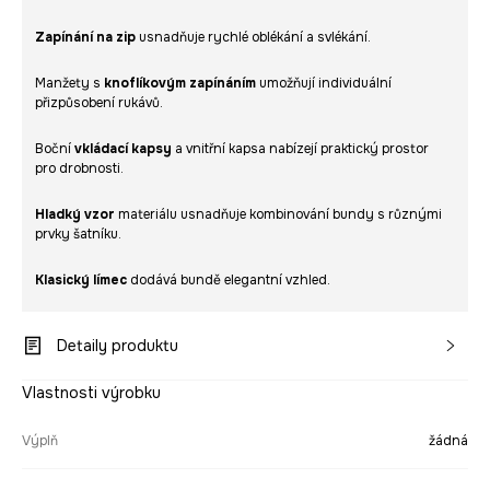
Zapínání na zip
usnadňuje rychlé oblékání a svlékání.
Manžety s
knoflíkovým zapínáním
umožňují individuální
přizpůsobení rukávů.
Boční
vkládací kapsy
a vnitřní kapsa nabízejí praktický prostor
pro drobnosti.
Hladký vzor
materiálu usnadňuje kombinování bundy s různými
prvky šatníku.
Klasický límec
dodává bundě elegantní vzhled.
Detaily produktu
Vlastnosti výrobku
Výplň
žádná