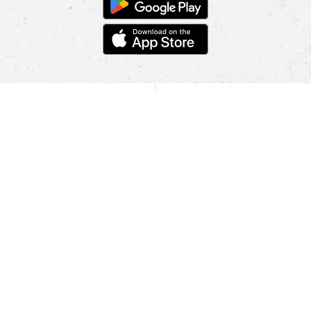
POMOC
NAJÍT PRODEJNU
Informace
O nás
Mobilní aplikace
Podmínky pro prezentaci zboží
Blog
Kontakt