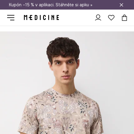
Kupón –15 % v aplikaci. Stáhněte si apku »
Doprava zdarma při nákupu nad 1 200 Kč
Medicine
On
Oblečení
Trička
Bavlněné tričko pánské se vzo