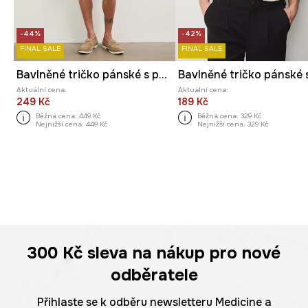
-44%
-42%
FINAL SALE
FINAL SALE
Bavlněné tričko pánské s potiskem
Aktuální cena:
Aktuální cena:
249 Kč
189 Kč
Běžná cena:
449 Kč
Běžná cena:
329 Kč
Nejnižší cena:
449 Kč
Nejnižší cena:
329 Kč
300 Kč
sleva na nákup pro nové
odběratele
Přihlaste se k odběru newsletteru Medicine a