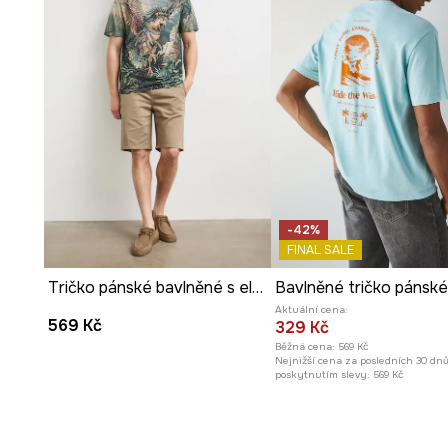
-42%
FINAL SALE
Tričko pánské bavlněné s elastanem se zvířecím vzorem
Aktuální cena:
569 Kč
329 Kč
Běžná cena:
569 Kč
Nejnižší cena za posledních 30 dn
poskytnutím slevy:
569 Kč