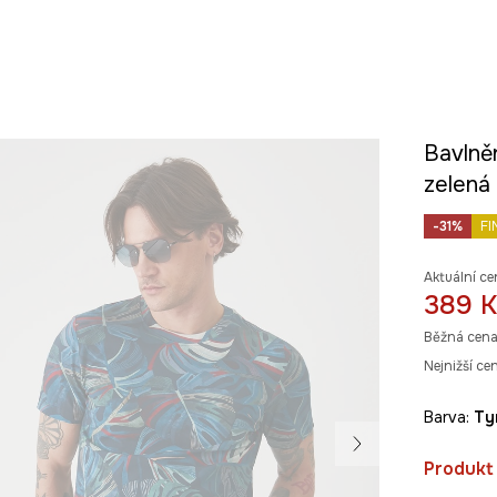
Bavlně
zelená
-31%
FI
Aktuální ce
389 K
Běžná cena
Nejnižší ce
Barva:
t
Produkt