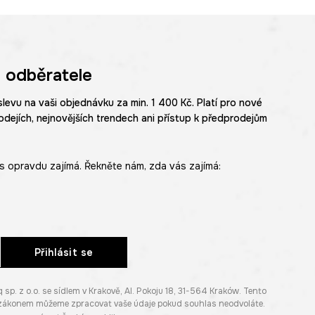
 odběratele
slevu na vaši objednávku za min. 1 400 Kč. Platí pro nové
odejích, nejnovějších trendech ani přístup k předprodejům
s opravdu zajímá. Řekněte nám, zda vás zajímá:
Přihlásit se
. z o.o. se sídlem v Krakově, Al. Pokoju 18, 31-564 Kraków. Tento
e zákonem můžeme zpracovat vaše údaje pokud souhlas neodvoláte.