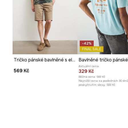
-42%
FINAL SALE
Tričko pánské bavlněné s elastanem se zvířecím vzorem
Aktuální cena:
569 Kč
329 Kč
Běžná cena:
569 Kč
Nejnižší cena za posledních 30 dn
poskytnutím slevy:
569 Kč