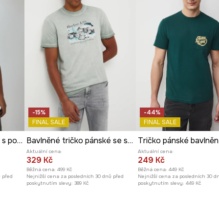
-15%
-44%
FINAL SALE
FINAL SALE
Bavlněné tričko pánské s potiskem
Bavlněné tričko pánské se sepraným efektem
Tričko pánské bavlně
Aktuální cena:
Aktuální cena:
329 Kč
249 Kč
Běžná cena:
499 Kč
Běžná cena:
449 Kč
ů před
Nejnižší cena za posledních 30 dnů před
Nejnižší cena za posledních 30 d
poskytnutím slevy:
389 Kč
poskytnutím slevy:
449 Kč