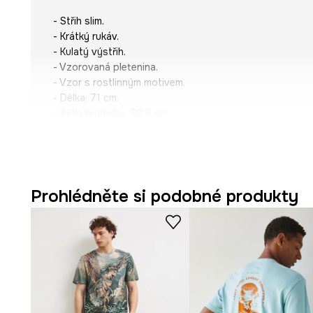
- Střih slim.
- Krátký rukáv.
- Kulatý výstřih.
- Vzorovaná pletenina.
- Vzor s rostlinným motivem.
- Délka: 71 cm.
- Šířka hrudníku: 50,5 cm.
- Rozměry pro velikost: M.
Prohlédněte si podobné produkty