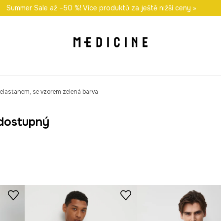
i nákupu nad 1 200 Kč
Summer Sale až –50 %! Více produktů za ještě nižší ceny »
Odeslání i do 24 hodin
30 
 elastanem, se vzorem zelená barva
dostupný