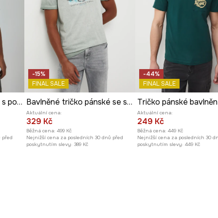
-15%
-44%
FINAL SALE
FINAL SALE
Bavlněné tričko pánské s potiskem
Bavlněné tričko pánské se sepraným efektem
Tričko pánské bavlně
Aktuální cena:
Aktuální cena:
329 Kč
249 Kč
Běžná cena:
499 Kč
Běžná cena:
449 Kč
ů před
Nejnižší cena za posledních 30 dnů před
Nejnižší cena za posledních 30 d
poskytnutím slevy:
389 Kč
poskytnutím slevy:
449 Kč