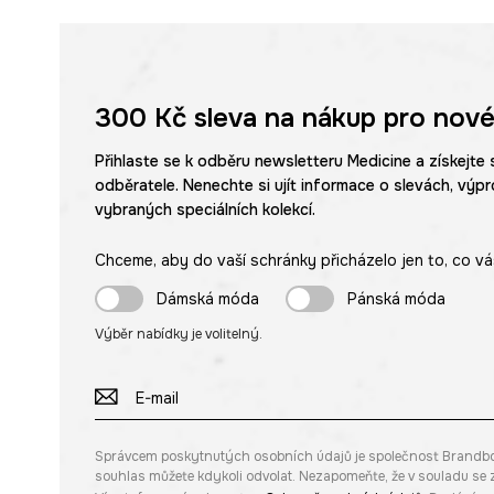
300 Kč
sleva na nákup pro nové
Přihlaste se k odběru newsletteru Medicine a získejte 
odběratele. Nenechte si ujít informace o slevách, výpr
vybraných speciálních kolekcí.
Chceme, aby do vaší schránky přicházelo jen to, co vá
Dámská móda
Pánská móda
Výběr nabídky je volitelný.
Správcem poskytnutých osobních údajů je společnost Brandbq sp
souhlas můžete kdykoli odvolat. Nezapomeňte, že v souladu s