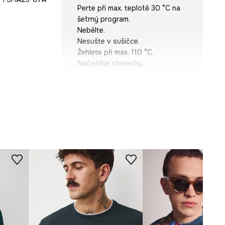
Perte při max. teplotě 30 °C na
šetrný program.
Nebělte.
Nesušte v sušičce.
Žehlete při max. 110 °C.
Nečistěte chemicky.
STŘIH
Výstřih
:
kulatý
Střih
:
Slim fit