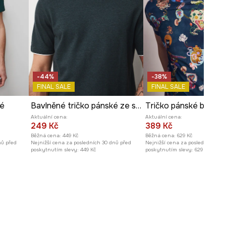
-44%
-38%
FINAL SALE
FINAL SALE
né
Bavlněné tričko pánské ze strukturovaného úpletu s elastanem
Aktuální cena:
Aktuální cena:
249 Kč
389 Kč
Běžná cena:
449 Kč
Běžná cena:
629 Kč
nů před
Nejnižší cena za posledních 30 dnů před
Nejnižší cena za posledních 30 
poskytnutím slevy:
449 Kč
poskytnutím slevy:
629 Kč