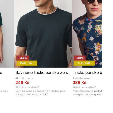
-44%
-38%
FINAL SALE
FINAL SALE
né
Bavlněné tričko pánské ze strukturovaného úpletu s elastanem
Aktuální cena:
Aktuální cena:
249 Kč
389 Kč
Běžná cena:
449 Kč
Běžná cena:
629 Kč
nů před
Nejnižší cena za posledních 30 dnů před
Nejnižší cena za posledních 30 
poskytnutím slevy:
449 Kč
poskytnutím slevy:
629 Kč