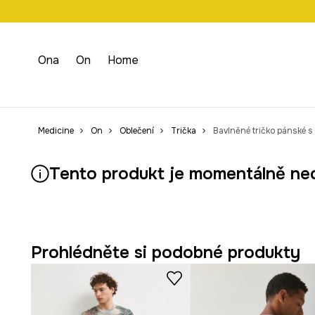
Doprava zdarma př
Ona
On
Home
Medicine
On
Oblečení
Trička
Bavlněné tričko pánské s
Tento produkt je momentálně ne
Prohlédněte si podobné produkty