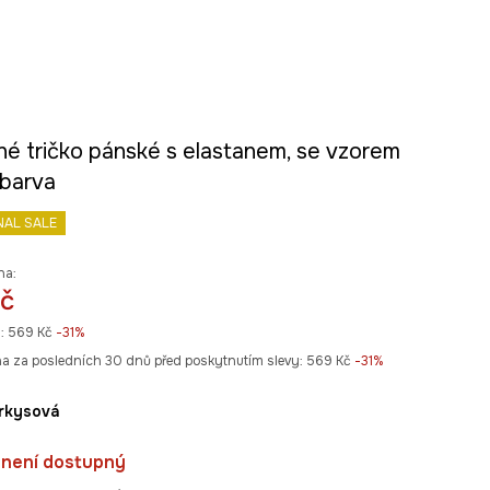
né tričko pánské s elastanem, se vzorem
 barva
NAL SALE
na:
č
:
569 Kč
-31%
na za posledních 30 dnů před poskytnutím slevy:
569 Kč
 -31%
yrkysová
 není dostupný