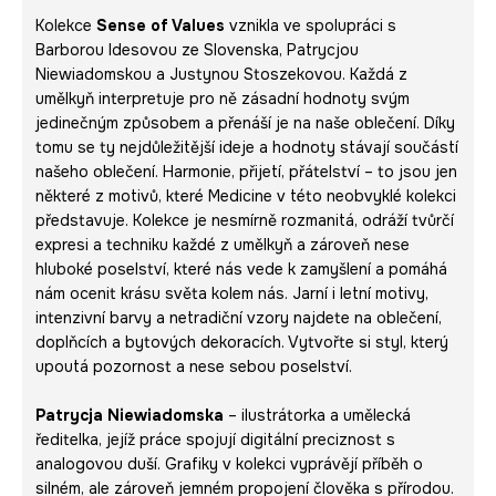
Kolekce
Sense of Values
vznikla ve spolupráci s
Barborou Idesovou ze Slovenska, Patrycjou
Niewiadomskou a Justynou Stoszekovou. Každá z
umělkyň interpretuje pro ně zásadní hodnoty svým
jedinečným způsobem a přenáší je na naše oblečení. Díky
tomu se ty nejdůležitější ideje a hodnoty stávají součástí
našeho oblečení. Harmonie, přijetí, přátelství – to jsou jen
některé z motivů, které Medicine v této neobvyklé kolekci
představuje. Kolekce je nesmírně rozmanitá, odráží tvůrčí
expresi a techniku každé z umělkyň a zároveň nese
hluboké poselství, které nás vede k zamyšlení a pomáhá
nám ocenit krásu světa kolem nás. Jarní i letní motivy,
intenzivní barvy a netradiční vzory najdete na oblečení,
doplňcích a bytových dekoracích. Vytvořte si styl, který
upoutá pozornost a nese sebou poselství.
Patrycja Niewiadomska
– ilustrátorka a umělecká
ředitelka, jejíž práce spojují digitální preciznost s
analogovou duší. Grafiky v kolekci vyprávějí příběh o
silném, ale zároveň jemném propojení člověka s přírodou.