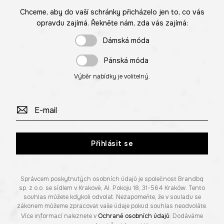
Chceme, aby do vaší schránky přicházelo jen to, co vás
opravdu zajímá. Řekněte nám, zda vás zajímá:
Dámská móda
Pánská móda
Výběr nabídky je volitelný.
Přihlásit se
Správcem poskytnutých osobních údajů je společnost Brandbq
sp. z o.o. se sídlem v Krakově, Al. Pokoju 18, 31-564 Kraków. Tento
souhlas můžete kdykoli odvolat. Nezapomeňte, že v souladu se
zákonem můžeme zpracovat vaše údaje pokud souhlas neodvoláte.
Více informací naleznete v
Ochraně osobních údajů
. Dodáváme