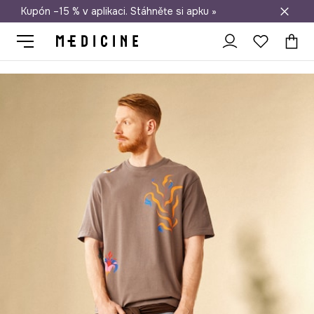
Kupón –15 % v aplikaci. Stáhněte si apku »
Doprava zdarma při nákupu nad 1 200 Kč
Medicine
On
Oblečení
Trička