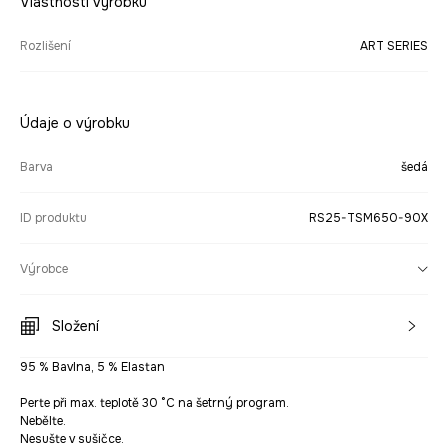
Vlastnosti výrobku
Rozlišení
ART SERIES
Údaje o výrobku
Barva
šedá
ID produktu
RS25-TSM650-90X
Výrobce
Složení
95 % Bavlna, 5 % Elastan
Perte při max. teplotě 30 °C na šetrný program.
Nebělte.
Nesušte v sušičce.