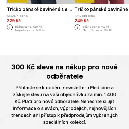
Tričko pánské bavlněné s elastanem
Aktuální cena:
Aktuální cena:
329 Kč
249 Kč
Běžná cena:
569 Kč
Běžná cena:
499 Kč
Nejnižší cena:
569 Kč
Nejnižší cena:
499 Kč
300 Kč
sleva na nákup pro nové
odběratele
Přihlaste se k odběru newsletteru Medicine a
získejte slevu na vaši objednávku za min. 1 400
Kč. Platí pro nové odběratele. Nenechte si ujít
informace o slevách, výprodejích, nejnovějších
trendech ani přístup k předprodejům vybraných
speciálních kolekcí.