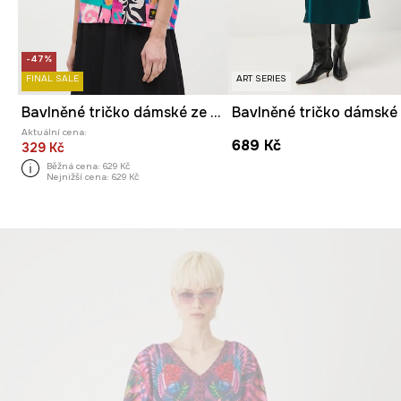
-47%
FINAL SALE
ART SERIES
Bavlněné tričko dámské ze speciální kolekce Eviva L'arte
Aktuální cena:
689 Kč
329 Kč
Běžná cena:
629 Kč
Nejnižší cena:
629 Kč