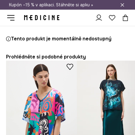
Kupón –15 % v aplikaci. Stáhněte si apku »
Doprava zdarma při nákupu nad 1 200 Kč
Medicine
Ona
Oblečení
Trička
Tento produkt je momentálně nedostupný
Prohlédněte si podobné produkty