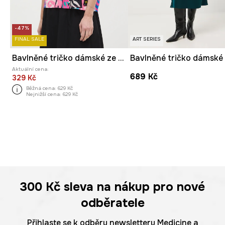
-47%
FINAL SALE
ART SERIES
Bavlněné tričko dámské ze speciální kolekce Eviva L'arte
Aktuální cena:
689 Kč
329 Kč
Běžná cena:
629 Kč
Nejnižší cena:
629 Kč
300 Kč
sleva na nákup pro nové
odběratele
Přihlaste se k odběru newsletteru Medicine a