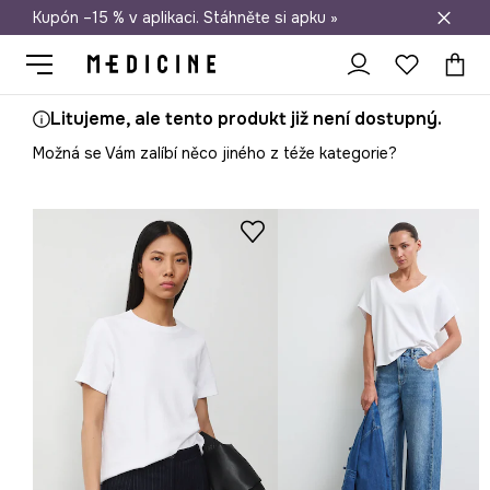
Kupón –15 % v aplikaci. Stáhněte si apku »
Doprava zdarma při nákupu nad 1 200 Kč
Litujeme, ale tento produkt již není dostupný.
Možná se Vám zalíbí něco jiného z téže kategorie?