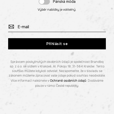
Pánská móda
Výběr nabídky je volitelný.
Přihlásit se
Správcem poskytnutých osobních údajů je společnost Brandbq
sp. z o.o. se sídlem v Krakově, Al. Pokoju 18, 31-564 Kraków. Tento
souhlas můžete kdykoli odvolat. Nezapomeňte, že v souladu se
zákonem můžeme zpracovat vaše údaje pokud souhlas neodvoláte.
Více informací naleznete v
Ochraně osobních údajů
. Dodáváme
pouze v rámci České republiky.