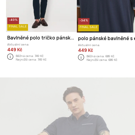
-40%
-34%
FINAL SALE
FINAL SALE
Bavlněné polo tričko pánské s elastanem a vzorem
Aktuální cena:
Aktuální cena:
449 Kč
449 Kč
Běžná cena:
749 Kč
Běžná cena:
689 Kč
Nejnižší cena:
749 Kč
Nejnižší cena:
689 Kč