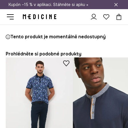
Kupón –15 % v aplikaci. Stáhněte si apku »
Doprava zdarma při nákupu nad 1 200 Kč
Medicine
On
Oblečení
Polo
Tento produkt je momentálně nedostupný
Prohlédněte si podobné produkty