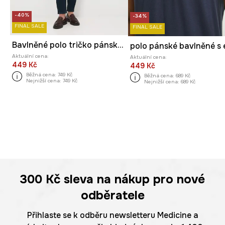
-40%
-34%
FINAL SALE
FINAL SALE
Bavlněné polo tričko pánské s elastanem a vzorem
Aktuální cena:
Aktuální cena:
449 Kč
449 Kč
Běžná cena:
749 Kč
Běžná cena:
689 Kč
Nejnižší cena:
749 Kč
Nejnižší cena:
689 Kč
300 Kč
sleva na nákup pro nové
odběratele
Přihlaste se k odběru newsletteru Medicine a