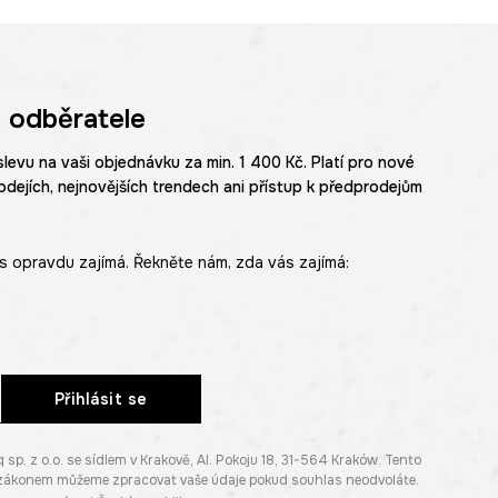
 odběratele
slevu na vaši objednávku za min. 1 400 Kč. Platí pro nové
odejích, nejnovějších trendech ani přístup k předprodejům
s opravdu zajímá. Řekněte nám, zda vás zajímá:
Přihlásit se
. z o.o. se sídlem v Krakově, Al. Pokoju 18, 31-564 Kraków. Tento
e zákonem můžeme zpracovat vaše údaje pokud souhlas neodvoláte.