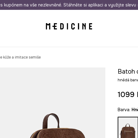
i nákupu nad 1 200 Kč
s kupónem na vše nezlevněné. Stáhněte si aplikaci a využijte slevu 
Odeslání i do 24 hodin
30 
 kůže a imitace semiše
Batoh 
hnědá bar
1099 
Barva:
h