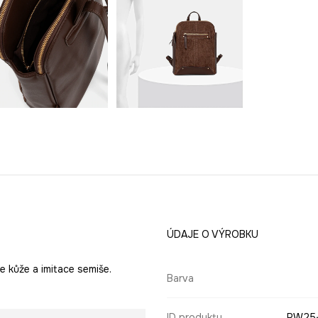
ÚDAJE O VÝROBKU
 kůže a imitace semiše.
Barva
ID produktu
RW25