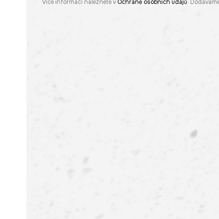
Více informací naleznete v
Ochraně osobních údajů
. Dodáváme 