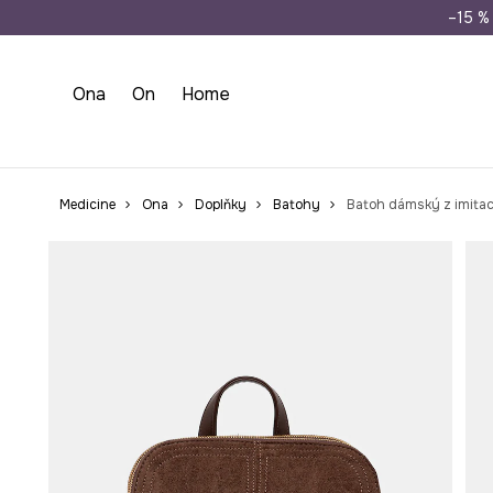
Doprava zdarma př
–15 % 
Ona
On
Home
Medicine
Ona
Doplňky
Batohy
Batoh dámský z imitace