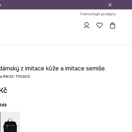
»
dní na vrácení zboží
Pomoc
Najít prodejnu
dámský z imitace kůže a imitace semiše
va RW25-TPDA05
Kč
nědá