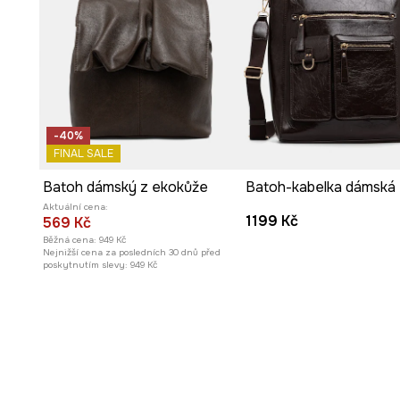
-40%
FINAL SALE
Batoh dámský z ekokůže
Aktuální cena:
1199 Kč
569 Kč
Běžná cena:
949 Kč
Nejnižší cena za posledních 30 dnů před
poskytnutím slevy:
949 Kč