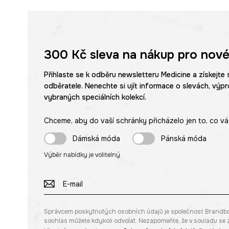
300 Kč
sleva na nákup pro nové
Přihlaste se k odběru newsletteru Medicine a získejte 
odběratele. Nenechte si ujít informace o slevách, výpr
vybraných speciálních kolekcí.
Chceme, aby do vaší schránky přicházelo jen to, co vá
Dámská móda
Pánská móda
Výběr nabídky je volitelný.
Správcem poskytnutých osobních údajů je společnost Brandbq sp
souhlas můžete kdykoli odvolat. Nezapomeňte, že v souladu s