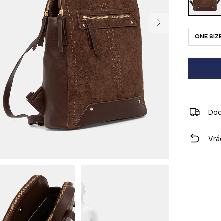
ONE SIZ
Dod
Vrá