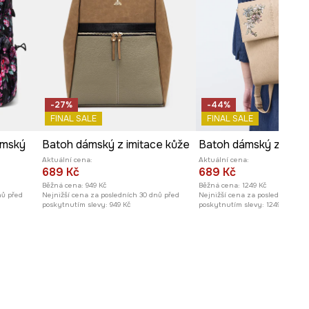
-27%
-44%
FINAL SALE
FINAL SALE
ámský
Batoh dámský z imitace kůže
Aktuální cena:
Aktuální cena:
689 Kč
689 Kč
Běžná cena:
949 Kč
Běžná cena:
1249 Kč
nů před
Nejnižší cena za posledních 30 dnů před
Nejnižší cena za posledních 30 
poskytnutím slevy:
949 Kč
poskytnutím slevy:
1249 Kč