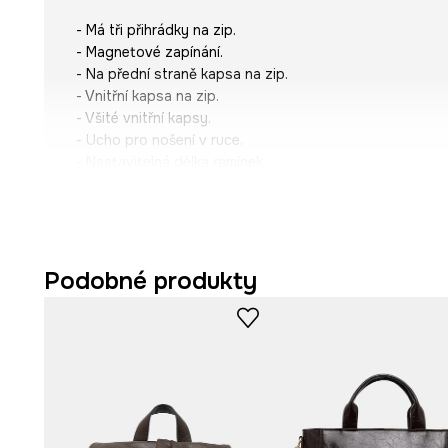
- Má tři přihrádky na zip.
- Magnetové zapínání.
- Na přední straně kapsa na zip.
- Vnitřní kapsa na zip.
- Všité vnitřní kapsy.
- Ucho pro nošení v ruce.
- Nastavitelná délka ramínek.
- Ozdobné detaily.
- Model s podšívkou.
- Lze vložit formát A4.
- Hloubka: 13 cm.
- Výška: 34 cm.
Podobné produkty
- Spodní šířka: 27,5 cm.