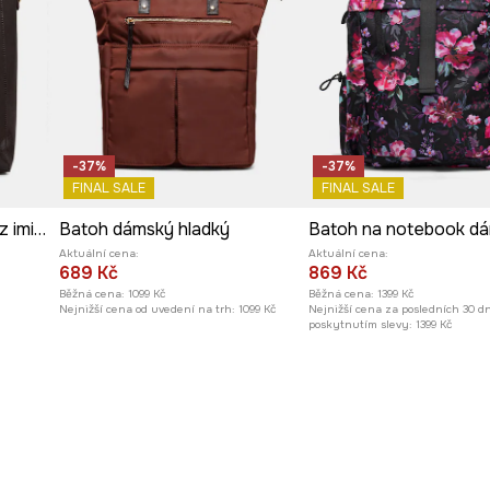
-37%
-37%
FINAL SALE
FINAL SALE
Batoh-kabelka dámská z imitace kůže
Batoh dámský hladký
Batoh na notebook d
Aktuální cena:
Aktuální cena:
689 Kč
869 Kč
Běžná cena:
1099 Kč
Běžná cena:
1399 Kč
Nejnižší cena od uvedení na trh:
1099 Kč
Nejnižší cena za posledních 30 d
poskytnutím slevy:
1399 Kč