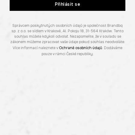
Přihlásit se
Správcem poskytnutých osobních údajů je společnost Brandbq
sp. z o.o. se sídlem v Krakově, Al. Pokoju 18, 31-564 Kraków. Tento
souhlas můžete kdykoli odvolat. Nezapomeňte, že v souladu se
zákonem můžeme zpracovat vaše údaje pokud souhlas neodvoláte.
Více informací naleznete v
Ochraně osobních údajů
. Dodáváme
pouze v rámci České republiky.