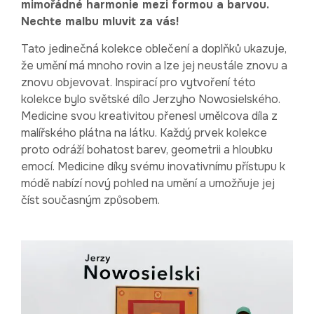
mimořádné harmonie mezi formou a barvou.
Nechte malbu mluvit za vás!
Tato jedinečná kolekce oblečení a doplňků ukazuje,
že umění má mnoho rovin a lze jej neustále znovu a
znovu objevovat. Inspirací pro vytvoření této
kolekce bylo světské dílo Jerzyho Nowosielského.
Medicine svou kreativitou přenesl umělcova díla z
malířského plátna na látku. Každý prvek kolekce
proto odráží bohatost barev, geometrii a hloubku
emocí. Medicine díky svému inovativnímu přístupu k
módě nabízí nový pohled na umění a umožňuje jej
číst současným způsobem.