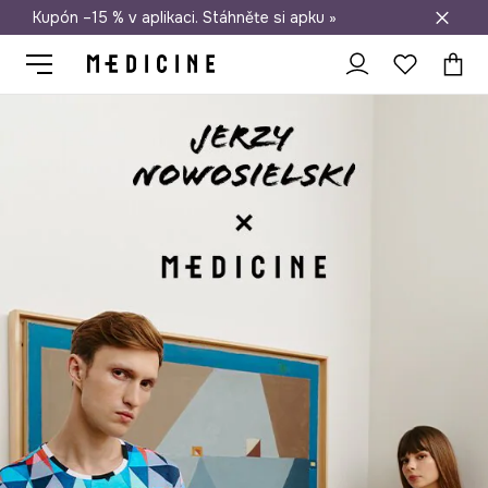
Kupón –15 % v aplikaci. Stáhněte si apku »
Doprava zdarma při nákupu nad 1 200 Kč