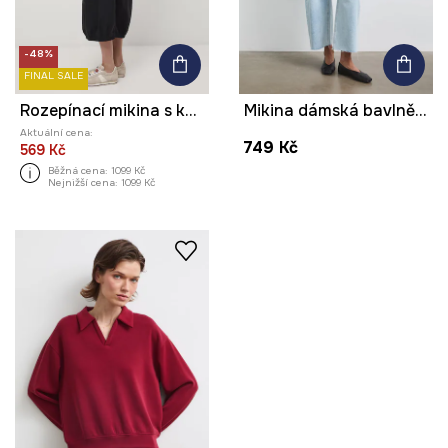
-48%
FINAL SALE
Rozepínací mikina s kapucí dámská
Mikina dámská bavlněná hladká
Aktuální cena:
749 Kč
569 Kč
Běžná cena:
1099 Kč
Nejnižší cena:
1099 Kč