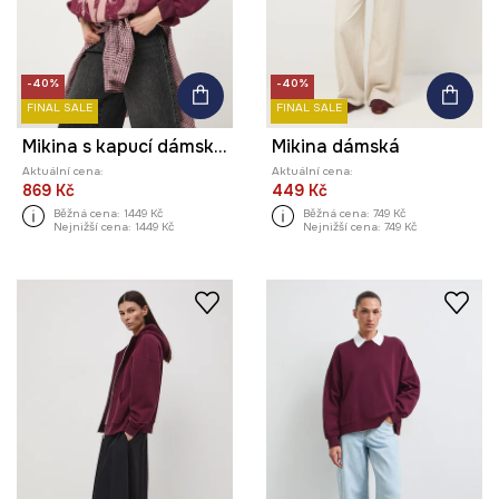
-40%
-40%
FINAL SALE
FINAL SALE
Mikina s kapucí dámská bavlněná by Agnieszka Łońska, Graphics Series
Mikina dámská
Aktuální cena:
Aktuální cena:
869 Kč
449 Kč
Běžná cena:
1449 Kč
Běžná cena:
749 Kč
Nejnižší cena:
1449 Kč
Nejnižší cena:
749 Kč