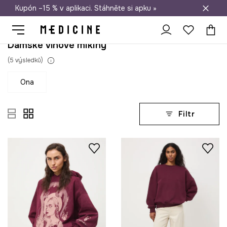
Kupón –15 % v aplikaci. Stáhněte si apku »
Doprava zdarma při nákupu nad 1 200 Kč
Dámské vínové mikiny
(
5
výsledků
)
ona
Filtr