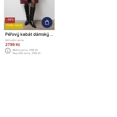
-26%
FINAL SALE
Péřový kabát dámský s prošíváním
Aktuální cena:
2799 Kč
Běžná cena:
3799 Kč
Nejnižší cena:
3799 Kč