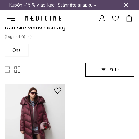
Kupón –15 % v aplikaci. Stáhněte si apku »
Doprava zdarma při nákupu nad 1 200 Kč
Dámské vínové kabáty
(
1
výsledků
)
ona
Filtr