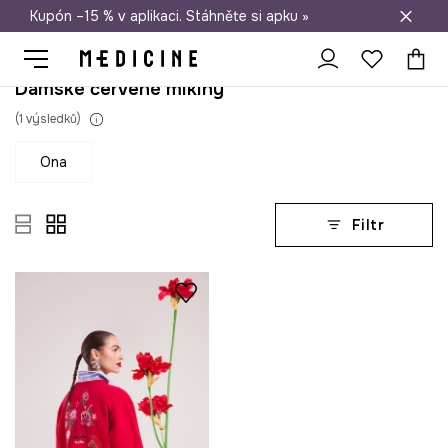
Kupón –15 % v aplikaci. Stáhněte si apku »
Doprava zdarma při nákupu nad 1 200 Kč
Dámské červené mikiny
(
1
výsledků
)
ona
Filtr