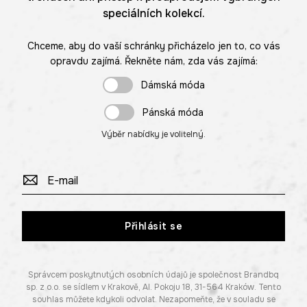
speciálních kolekcí.
Chceme, aby do vaší schránky přicházelo jen to, co vás
opravdu zajímá. Řekněte nám, zda vás zajímá:
Dámská móda
Pánská móda
Výběr nabídky je volitelný.
Přihlásit se
Správcem poskytnutých osobních údajů je společnost Brandbq
sp. z o.o. se sídlem v Krakově, Al. Pokoju 18, 31-564 Kraków. Tento
souhlas můžete kdykoli odvolat. Nezapomeňte, že v souladu se