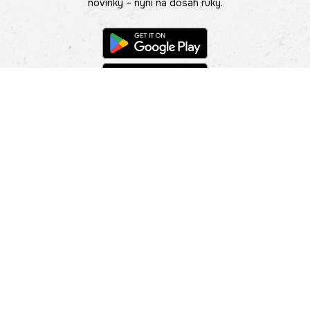
novinky – nyní na dosah ruky.
POMOC
NAJÍT PRODEJNU
Informace
O nás
Mobilní aplikace
Podmínky pro prezentaci zboží
Blog