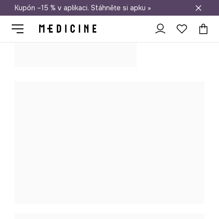
Kupón –15 % v aplikaci. Stáhněte si apku »
Doprava zdarma při nákupu nad 1 200 Kč