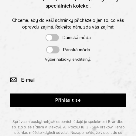
speciálních kolekcí.
Chceme, aby do vaší schránky přicházelo jen to, co vás
opravdu zajímá. Řekněte nám, zda vás zajímá:
Dámská móda
Pánská móda
Výběr nabídky je volitelný.
Přihlásit se
Správcem poskytnutých osobních údajů je společnost Brandbq
sp. z o.o. se sídlem v Krakově, Al. Pokoju 18, 31-564 Kraków. Tento
souhlas můžete kdykoli odvolat. Nezapomeňte, že v souladu se