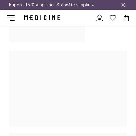
Kupón –15 % v aplikaci. Stáhněte si apku »
Doprava zdarma při nákupu nad 1 200 Kč