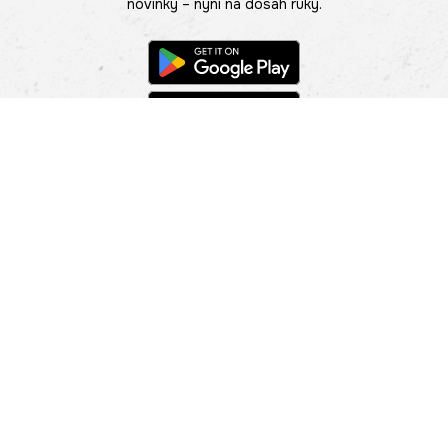
novinky – nyní na dosah ruky.
POMOC
NAJÍT PRODEJNU
Informace
O nás
Mobilní aplikace
Podmínky pro prezentaci zboží
Blog