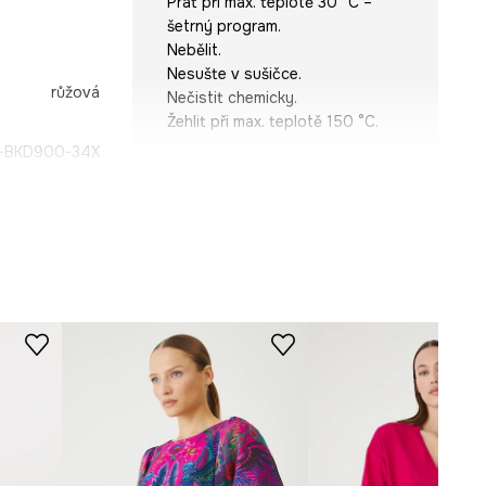
Prát při max. teplotě 30 °C –
šetrný program.
Nebělit.
Nesušte v sušičce.
růžová
Nečistit chemicky.
Žehlit při max. teplotě 150 °C.
-BKD900-34X
STŘIH
Rukáv
:
krátký
Výstřih
:
Výstřih do V
Typ rukávu
:
kimono
Střih
:
Regular fit
ROZMĚRY
Míry uvedené pro velikost
:
S.
Šířka podpaží
:
58 cm