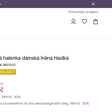
»
dní na vrácení zboží
Pomoc
Najít prodejnu
vá halenka dámská lněná hladká
26-BKD900
INAL SALE
na:
Kč
:
989 Kč
-30%
na za posledních 30 dnů před poskytnutím slevy:
989 Kč
 -30%