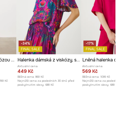
Modelka na fotografii je vysoká
180 cm a má na sebe velikost S
Prohlédněte si rozměry
produktu
-34%
-17%
FINAL SALE
FINAL SALE
Halenka dámská s viskózou s volánem
Halenka dámská z viskózy, se vzorem růžová barva
Aktuální cena:
Aktuální cena:
449 Kč
569 Kč
Běžná cena:
869 Kč
Běžná cena:
1099 Kč
749 Kč
Nejnižší cena za posledních 30 dnů před
Nejnižší cena za posledních 30 
poskytnutím slevy:
689 Kč
poskytnutím slevy:
689 Kč