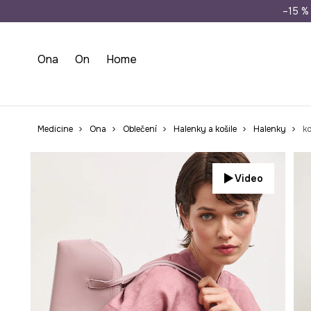
Doprava zdarma př
–15 % 
Ona
On
Home
Medicine
Ona
Oblečení
Halenky a košile
Halenky
ko
Video