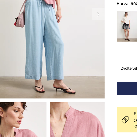
Barva:
r
Zvolte ve
F
O
k