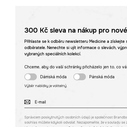
300 Kč
sleva na nákup pro nové
Přihlaste se k odběru newsletteru Medicine a získejte 
odběratele. Nenechte si ujít informace o slevách, výpr
vybraných speciálních kolekcí.
Chceme, aby do vaší schránky přicházelo jen to, co vá
Dámská móda
Pánská móda
Výběr nabídky je volitelný.
Správcem poskytnutých osobních údajů je společnost Brandbq sp
souhlas můžete kdykoli odvolat. Nezapomeňte, že v souladu s