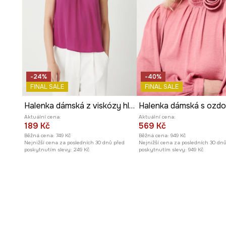
šatníku.
Univerzální růžová barva
usnadňuje vytváření různoro
outfitů.
-24%
-40%
FINAL SALE
FINAL SALE
Halenka dámská z viskózy hladký povrch
Aktuální cena:
Aktuální cena:
189 Kč
569 Kč
Běžná cena:
749 Kč
Běžná cena:
949 Kč
Nejnižší cena za posledních 30 dnů před
Nejnižší cena za posledních 30 dn
poskytnutím slevy:
249 Kč
poskytnutím slevy:
949 Kč