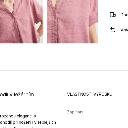
Dod
Vrá
dlí v ležérním
VLASTNOSTI VÝROBKU
Zapínání
irozenou eleganci s
hodlí při nošení i v teplejších