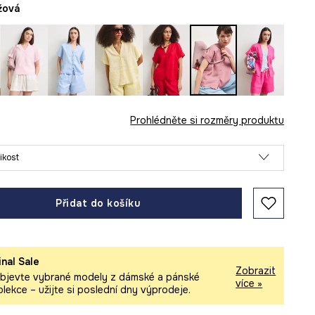
ůžová
Prohlédněte si rozměry produktu
likost
Přidat do košíku
inal Sale
Zobrazit
bjevte vybrané modely z dámské a pánské
více »
olekce – užijte si poslední dny výprodeje.