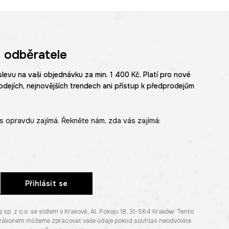
 odběratele
slevu na vaši objednávku za min. 1 400 Kč. Platí pro nové
odejích, nejnovějších trendech ani přístup k předprodejům
s opravdu zajímá. Řekněte nám, zda vás zajímá:
Přihlásit se
. z o.o. se sídlem v Krakově, Al. Pokoju 18, 31-564 Kraków. Tento
e zákonem můžeme zpracovat vaše údaje pokud souhlas neodvoláte.