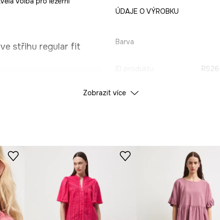
vělá volba pro ležérní
ÚDAJE O VÝROBKU
Barva
e střihu regular fit
ID produktu
RS26
iž by omezoval pohyb.
Zobrazit více
Výrobce
ost.
jemný chladivý pocit.
derní, volný
a svlékání halenky.
statními prvky