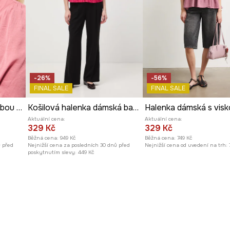
dých, svěžích
-26%
-56%
FINAL SALE
FINAL SALE
Halenka dámská s ozdobou ve tvaru květu
Košilová halenka dámská bavlněná
Aktuální cena:
Aktuální cena:
329 Kč
329 Kč
Běžná cena:
949 Kč
Běžná cena:
749 Kč
ů před
Nejnižší cena za posledních 30 dnů před
Nejnižší cena od uvedení na trh:
poskytnutím slevy:
449 Kč