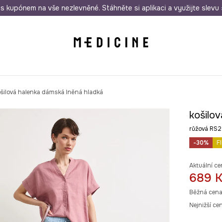
i nákupu nad 1 200 Kč
s kupónem na vše nezlevněné. Stáhněte si aplikaci a využijte slevu 
Odeslání i do 24 hodin
30 
šilová halenka dámská lněná hladká
košilo
růžová RS
-30%
F
Aktuální ce
689 
Běžná cena
Nejnižší ce