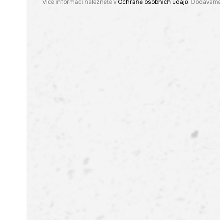
Více informací naleznete v
Ochraně osobních údajů
. Dodáváme 