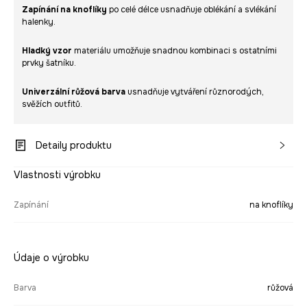
Zapínání na knoflíky
po celé délce usnadňuje oblékání a svlékání
halenky.
Hladký vzor
materiálu umožňuje snadnou kombinaci s ostatními
prvky šatníku.
Univerzální růžová barva
usnadňuje vytváření různorodých,
svěžích outfitů.
Detaily produktu
Vlastnosti výrobku
Zapínání
na knoflíky
Údaje o výrobku
Barva
růžová