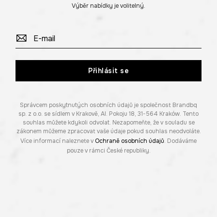
Výběr nabídky je volitelný.
Přihlásit se
Správcem poskytnutých osobních údajů je společnost Brandbq
sp. z o.o. se sídlem v Krakově, Al. Pokoju 18, 31-564 Kraków. Tento
souhlas můžete kdykoli odvolat. Nezapomeňte, že v souladu se
zákonem můžeme zpracovat vaše údaje pokud souhlas neodvoláte.
Více informací naleznete v
Ochraně osobních údajů
. Dodáváme
pouze v rámci České republiky.