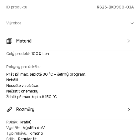
ID produktu
RS26-BKD900-03A
Výrobce
Materiál
Celý produkt
:
100% Len
Pokyny pro údržbu
:
Prát při max. teplotě 30 °C – šetrný program.
Nebělit.
Nesušte v sušičce.
Nečistit chemicky.
Žehlit při max. teplotě 150 °C.
Rozměry
Rukáv
:
krátký
Výstřih
:
Výstřih do V
Typ rukávu
:
kimono
Střih
:
Regular fit