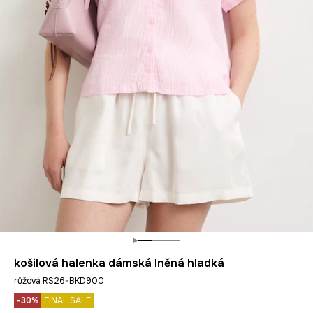
košilová halenka dámská lněná hladká
růžová RS26-BKD900
-30%
FINAL SALE