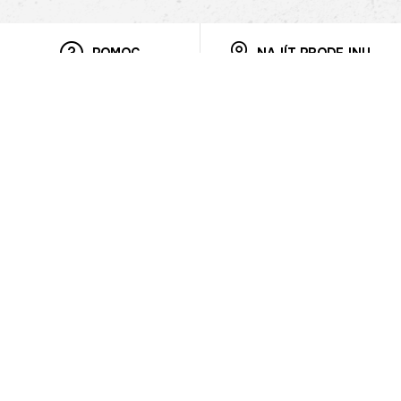
POMOC
NAJÍT PRODEJNU
Informace
O nás
Mobilní aplikace
Podmínky pro prezentaci zboží
Blog
Kontakt
Bezpečnost
Cooperation
Nahlašování porušení (whistleblowing)