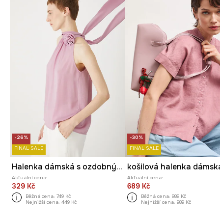
-26%
-30%
FINAL SALE
FINAL SALE
Halenka dámská s ozdobným výstřihem růžová barva
Aktuální cena:
Aktuální cena:
329 Kč
689 Kč
Běžná cena:
749 Kč
Běžná cena:
989 Kč
Nejnižší cena:
449 Kč
Nejnižší cena:
989 Kč