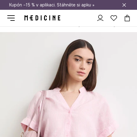
Kupón –15 % v aplikaci. Stáhněte si apku »
Doprava zdarma při nákupu nad 1 200 Kč
Medicine
Ona
Oblečení
Halenky a košile
Halenky