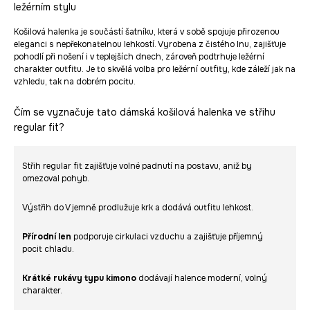
ležérním stylu
Košilová halenka je součástí šatníku, která v sobě spojuje přirozenou
eleganci s nepřekonatelnou lehkostí. Vyrobena z čistého lnu, zajišťuje
pohodlí při nošení i v teplejších dnech, zároveň podtrhuje ležérní
charakter outfitu. Je to skvělá volba pro ležérní outfity, kde záleží jak na
vzhledu, tak na dobrém pocitu.
Čím se vyznačuje tato dámská košilová halenka ve střihu
regular fit?
Střih regular fit zajišťuje volné padnutí na postavu, aniž by
omezoval pohyb.
Výstřih do V jemně prodlužuje krk a dodává outfitu lehkost.
Přírodní len
podporuje cirkulaci vzduchu a zajišťuje příjemný
pocit chladu.
Krátké rukávy typu kimono
dodávají halence moderní, volný
charakter.