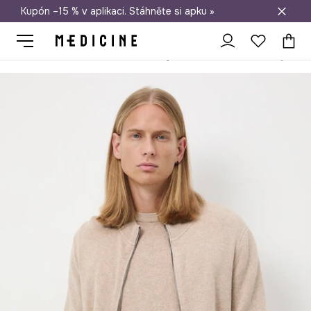
Kupón –15 % v aplikaci. Stáhněte si apku »
Doprava zdarma při nákupu nad 1 200 Kč
Medicine
On
Oblečení
Svetry
Se zapínáním