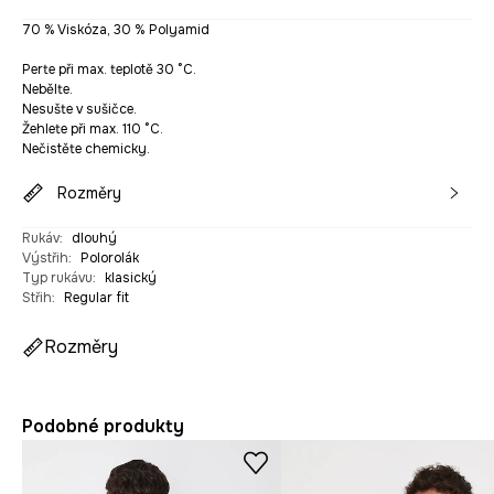
70 % Viskóza, 30 % Polyamid
Perte při max. teplotě 30 °C.
Nebělte.
Nesušte v sušičce.
Žehlete při max. 110 °C.
Nečistěte chemicky.
Rozměry
Rukáv
:
dlouhý
Výstřih
:
Polorolák
Typ rukávu
:
klasický
Střih
:
Regular fit
Rozměry
Podobné produkty