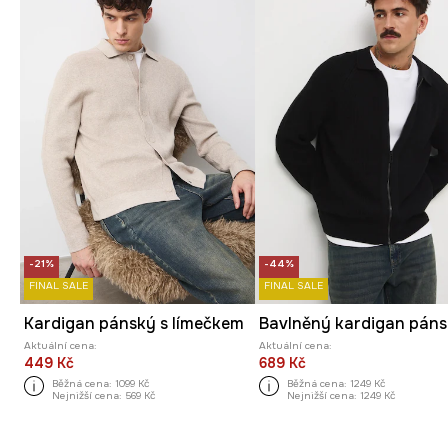
-21%
-44%
FINAL SALE
FINAL SALE
Kardigan pánský s límečkem
Aktuální cena:
Aktuální cena:
449 Kč
689 Kč
Běžná cena:
1099 Kč
Běžná cena:
1249 Kč
Nejnižší cena:
569 Kč
Nejnižší cena:
1249 Kč