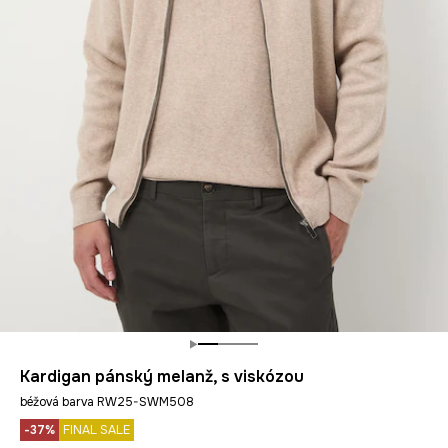
Kardigan pánský melanž, s viskózou
béžová barva RW25-SWM508
-37%
FINAL SALE