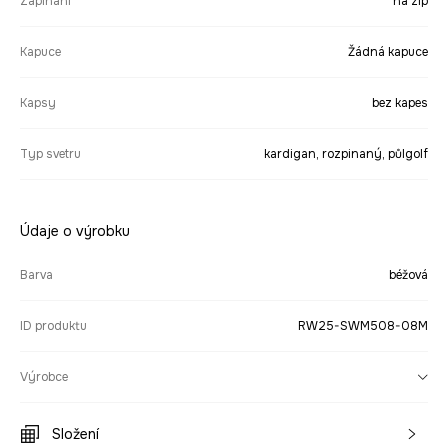
Zapínání
na zip
Kapuce
Žádná kapuce
Kapsy
bez kapes
Typ svetru
kardigan, rozpinaný, půlgolf
Údaje o výrobku
Barva
béžová
ID produktu
RW25-SWM508-08M
Výrobce
Složení