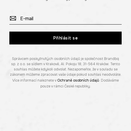
Přihlásit se
Správcem poskytnutých osobních údajů je společnost Brandbq
sp. z o.o. se sídlem v Krakově, Al. Pokoju 18, 31-564 Kraków. Tento
souhlas můžete kdykoli odvolat. Nezapomeňte, že v souladu se
zákonem můžeme zpracovat vaše údaje pokud souhlas neodvoláte.
Více informací naleznete v
Ochraně osobních údajů
. Dodáváme
pouze v rámci České republiky.