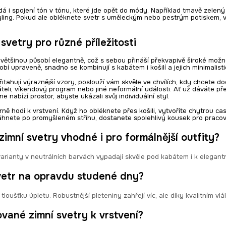
á i spojení tón v tónu, které jde opět do módy. Například tmavě zelený
yling. Pokud ale obléknete svetr s uměleckým nebo pestrým potiskem, 
svetry pro různé příležitosti
většinou působí elegantně, což s sebou přináší překvapivě široké možno
sobí upraveně, snadno se kombinují s kabátem i košilí a jejich minimali
tahují výraznější vzory, poslouží vám skvěle ve chvílích, kdy chcete do
áteli, víkendový program nebo jiné neformální události. Ať už dáváte p
e nabízí prostor, abyste ukázali svůj individuální styl.
ně hodí k vrstvení. Když ho obléknete přes košili, vytvoříte chytrou ca
áhnete po promyšleném střihu, dostanete spolehlivý kousek pro pracovn
imní svetry vhodné i pro formálnější outfity?
varianty v neutrálních barvách vypadají skvěle pod kabátem i k elegantní
vetr na opravdu studené dny?
 tloušťku úpletu. Robustnější pleteniny zahřejí víc, ale díky kvalitním v
vané zimní svetry k vrstvení?