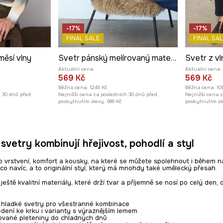
-17%
-17%
FINAL SALE
FINAL SAL
měsí vlny
Svetr pánský melírovaný materiál s vlnou
Aktuální cena:
Aktuální cena:
569 Kč
569 Kč
Běžná cena:
1249 Kč
Běžná cena:
10
h 30 dnů před
Nejnižší cena za posledních 30 dnů před
Nejnižší cena 
poskytnutím slevy:
689 Kč
poskytnutím sl
svetry kombinují hřejivost, pohodlí a styl
 o vrstvení, komfort a kousky, na které se můžete spolehnout i během 
něco navíc, a to originální styl, který má mnohdy také umělecký přesah.
ještě kvalitní materiály, které drží tvar a příjemně se nosí po celý den
é hladké svetry pro všestranné kombinace
edení ke krku i varianty s výraznějším lemem
rované pleteniny do chladných dnů