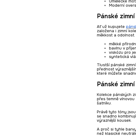
Umělecké moti
Moderní oversi
Pánské zimní 
Ať už kupujete
páns
založena i zimní kol
měkkost a odolnost. 
měkké přírodní
bavlnu v příj
viskózu pro j
syntetická vlá
Tlustší pánské zimní
přednost výraznějším
které můžete snadno 
Pánské zimní
Kolekce pánských zim
přes temně vínovou 
šatníku.
Právě tyto tóny jsou
se snadno kombinují
výraznější kousek.
A proč si tyhle barv
než klasické neutrál