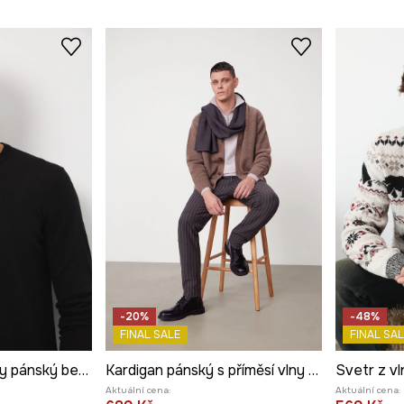
-20%
-48%
FINAL SALE
FINAL SAL
Svetr z merino vlny pánský bez vzoru
Kardigan pánský s příměsí vlny z alpaky a ovčí vlny
Aktuální cena:
Aktuální cena: