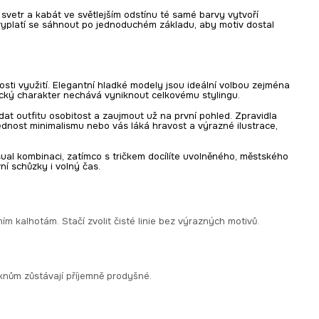
 svetr a kabát ve světlejším odstínu té samé barvy vytvoří
vyplatí se sáhnout po jednoduchém základu, aby motiv dostal
sti využití. Elegantní hladké modely jsou ideální volbou zejména
stický charakter nechává vyniknout celkovému stylingu.
dat outfitu osobitost a zaujmout už na první pohled. Zpravidla
řednost minimalismu nebo vás láká hravost a výrazné ilustrace,
sual kombinaci, zatímco s tričkem docílíte uvolněného, městského
í schůzky i volný čas.
m kalhotám. Stačí zvolit čisté linie bez výrazných motivů.
láknům zůstávají příjemně prodyšné.