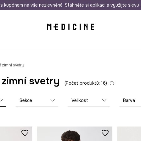
i nákupu nad 1 200 Kč
s kupónem na vše nezlevněné. Stáhněte si aplikaci a využijte slevu 
Odeslání i do 24 hodin
30 
 zimní svetry
zimní svetry
Počet produktů: 16
Sekce
Velikost
Barva