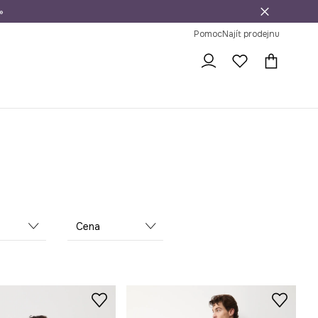
»
dní na vrácení zboží
Pomoc
Najít prodejnu
Cena