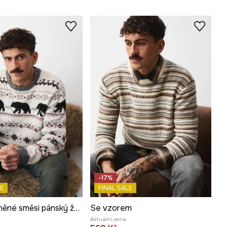
-17%
E
FINAL SALE
Svetr z vlněné směsi pánský žakárová tkanina, se vzorem
Se vzorem
Aktuální cena: