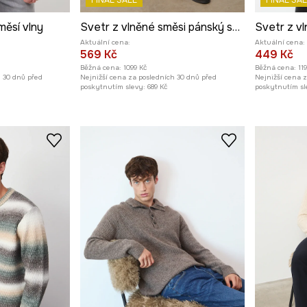
FINAL SALE
FINAL SAL
měsí vlny
Svetr z vlněné směsi pánský se strukturou
Aktuální cena:
Aktuální cena:
569 Kč
449 Kč
Běžná cena:
1099 Kč
Běžná cena:
11
h 30 dnů před
Nejnižší cena za posledních 30 dnů před
Nejnižší cena 
poskytnutím slevy:
689 Kč
poskytnutím sl