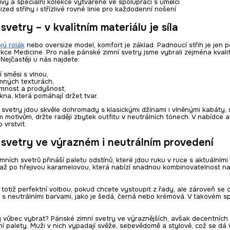
vy a speciální kolekce vytvářené ve spolupráci s umělci
zed střihy i střízlivé rovné linie pro každodenní nošení
svetry – v kvalitním materiálu je síla
ký rolák
nebo oversize model, komfort je základ. Padnoucí střih je jen po
ekce Medicine. Pro naše pánské zimní svetry jsme vybrali zejména kvalitn
Nejčastěji u nás najdete:
 směsi s vlnou,
emných texturách,
emnost a prodyšnost,
kna, která pomáhají držet tvar.
 svetry jdou skvěle dohromady s klasickými džínami i vlněnými kabáty, 
 motivům, držte raději zbytek outfitu v neutrálních tónech. V nabídce al
vrstvit.
 svetry ve výrazném i neutrálním provedení
ních svetrů přináší paletu odstínů, které jdou ruku v ruce s aktuálními
až po hřejivou karamelovou, která nabízí snadnou kombinovatelnost na
 totiž perfektní volbou, pokud chcete vystoupit z řady, ale zároveň s
 s neutrálními barvami, jako je šedá, černá nebo krémová. V takovém sp
y vůbec vybrat? Pánské zimní svetry ve výraznějších, avšak decentních 
ní palety. Muži v nich vypadají svěže, sebevědomě a stylově, což se dá 