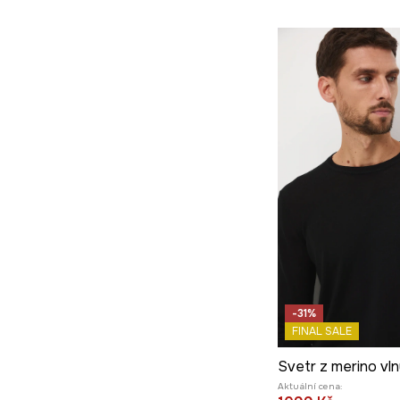
-31%
FINAL SALE
Aktuální cena: