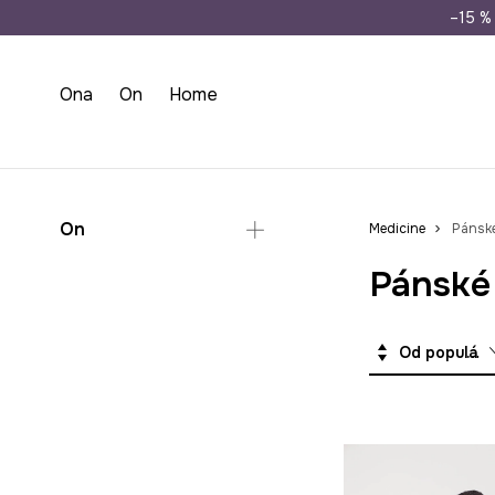
Doprava zdarma př
–15 % 
Ona
On
Home
On
Medicine
Pánské
Pánské 
Oblečení
Svetry
Košile na svatbu
Od populárních