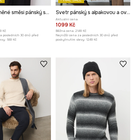
E
FINAL SALE
Svetr z vlněné směsi pánský se vzorem
Svetr pánský s alpakovou a ovčí vlnou
Aktuální cena:
1099 Kč
99 Kč
Běžná cena:
2149 Kč
za posledních 30 dnů před
Nejnižší cena za posledních 30 dnů před
evy:
569 Kč
poskytnutím slevy:
1249 Kč