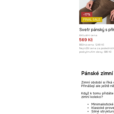
-17%
FINAL SALE
Svetr pánský s pří
Aktuální cena:
569 Kč
Běžná cena:
1249 Kč
Nejnižší cena za posledníc
poskytnutím slevy:
689 Kč
Pánské zimní 
Zimní období si říká
Přinášejí ale ještě 
Když k tomu přidáte 
zimní kolekci?
Minimalistick
Klasické prov
Silné struktu