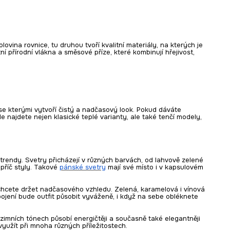
lovina rovnice, tu druhou tvoří kvalitní materiály, na kterých je
í přírodní vlákna a směsové příze, které kombinují hřejivost,
se kterými vytvoří čistý a nadčasový look. Pokud dáváte
e najdete nejen klasické teplé varianty, ale také tenčí modely,
 trendy. Svetry přicházejí v různých barvách, od lahvově zelené
příč styly. Takové
pánské svetry
mají své místo i v kapsulovém
e chcete držet nadčasového vzhledu. Zelená, karamelová i vínová
ojení bude outfit působit vyváženě, i když na sebe obléknete
zimních tónech působí energičtěji a současně také elegantněji
využít při mnoha různých příležitostech.