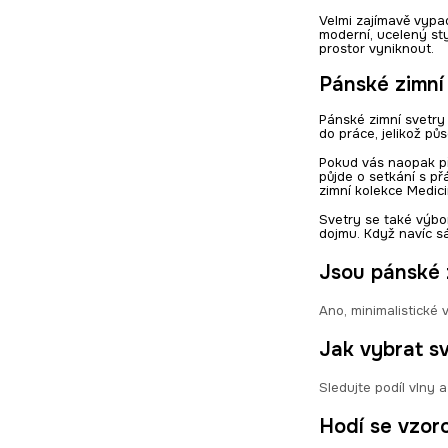
Velmi zajímavě vypad
moderní, ucelený st
prostor vyniknout.
Pánské zimní 
Pánské zimní svetry 
do práce, jelikož pů
Pokud vás naopak při
půjde o setkání s př
zimní kolekce Medicin
Svetry se také výbor
dojmu. Když navíc s
Jsou pánské z
Ano, minimalistické 
Jak vybrat s
Sledujte podíl vlny a
Hodí se vzoro