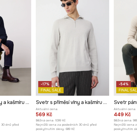
-17%
-54%
FINAL SALE
FINAL SAL
Svetr s příměsí vlny a kašmíru bez vzoru
Svetr s příměsí vlny a kašmíru melanžový
Svetr páns
Aktuální cena:
Aktuální cena:
569 Kč
449 Kč
Běžná cena:
1099 Kč
Běžná cena:
98
h 30 dnů před
Nejnižší cena za posledních 30 dnů před
Nejnižší cena 
poskytnutím slevy:
689 Kč
poskytnutím sl