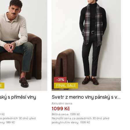
-31%
E
FINAL SALE
ký s příměsí vlny
Svetr z merino vlny pánský s vysokým límcem
Aktuální cena:
1099 Kč
9 Kč
Běžná cena:
1599 Kč
za posledních 30 dnů před
Nejnižší cena za posledních 30 dnů před
evy:
989 Kč
poskytnutím slevy:
1599 Kč