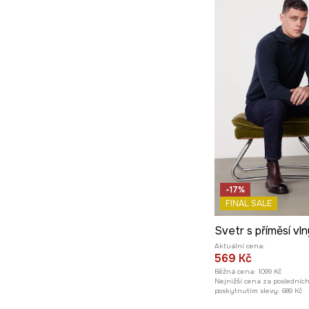
-17%
FINAL SALE
Aktuální cena:
569 Kč
Běžná cena:
1099 Kč
Nejnižší cena za posledníc
poskytnutím slevy:
689 Kč