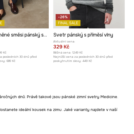
-26%
E
FINAL SALE
Svetr z vlněné směsi pánský se strukturou
Svetr pánský s příměsí vlny
Aktuální cena:
329 Kč
99 Kč
Běžná cena:
1249 Kč
za posledních 30 dnů před
Nejnižší cena za posledních 30 dnů před
evy:
689 Kč
poskytnutím slevy:
449 Kč
náročných dnů. Právě takové jsou pánské zimní svetry Medicine.
, dostanete ideální kousek na zimu. Jaké varianty najdete v naší