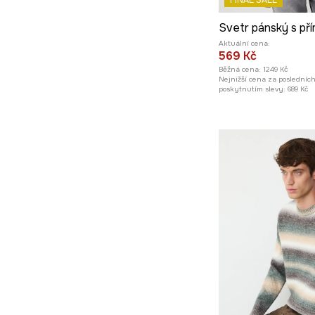
FINAL SALE
Svetr pánský s pří
Aktuální cena:
569 Kč
Běžná cena:
1249 Kč
Nejnižší cena za posledníc
poskytnutím slevy:
689 Kč