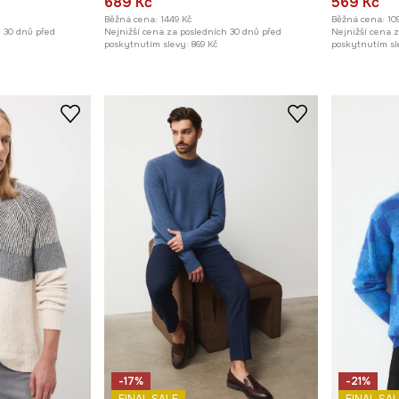
689 Kč
569 Kč
Běžná cena:
1449 Kč
Běžná cena:
10
h 30 dnů před
Nejnižší cena za posledních 30 dnů před
Nejnižší cena 
poskytnutím slevy:
869 Kč
poskytnutím sl
-17%
-21%