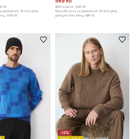
569 Kč
99 Kč
Běžná cena:
1249 Kč
za posledních 30 dnů před
Nejnižší cena za posledních 30 dnů před
evy:
1099 Kč
poskytnutím slevy:
689 Kč
-12%