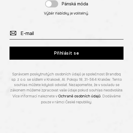
Pánská móda
Výběr nabídky je volitelný.
Přihlásit se
Správcem poskytnutých osobních údajů je společnost Brandbq
sp. z o.o. se sídlem v Krakově, Al. Pokoju 18, 31-564 Kraków. Tento
souhlas můžete kdykoli odvolat. Nezapomeňte, že v souladu se
zákonem můžeme zpracovat vaše údaje pokud souhlas neodvoláte.
Více informací naleznete v
Ochraně osobních údajů
. Dodáváme
pouze v rámci České republiky.