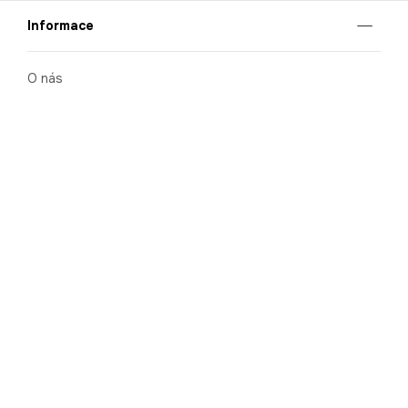
Informace
O nás
Mobilní aplikace
Podmínky pro prezentaci zboží
Blog
Kontakt
Bezpečnost
Cooperation
Nahlašování porušení (whistleblowing)
Kariéra
Ochrana osobních údajů