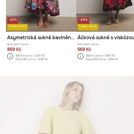
-30%
-48%
FINAL SALE
FINAL SALE
Asymetrická sukně bavlněná z kolekce Ilona Tambor x Medicine
Aktuální cena:
Aktuální cena:
869 Kč
569 Kč
Běžná cena:
1249 Kč
Běžná cena:
1099 Kč
Nejnižší cena:
1249 Kč
Nejnižší cena:
1099 Kč