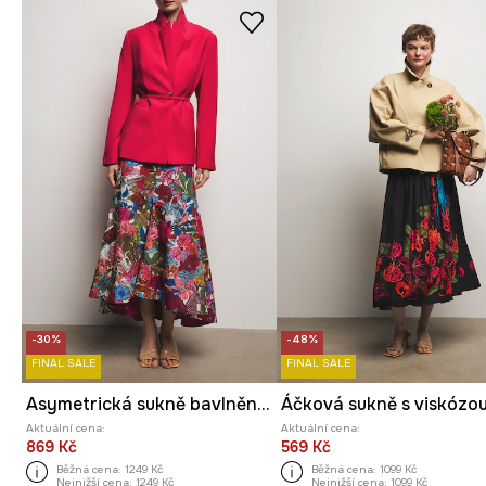
-30%
-48%
FINAL SALE
FINAL SALE
Asymetrická sukně bavlněná z kolekce Ilona Tambor x Medicine
Aktuální cena:
Aktuální cena:
869 Kč
569 Kč
Běžná cena:
1249 Kč
Běžná cena:
1099 Kč
Nejnižší cena:
1249 Kč
Nejnižší cena:
1099 Kč