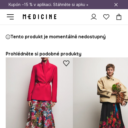
Kupón –15 % v aplikaci. Stáhněte si apku »
Doprava zdarma při nákupu nad 1 200 Kč
Medicine
Ona
Oblečení
Sukně
Tento produkt je momentálně nedostupný
Prohlédněte si podobné produkty