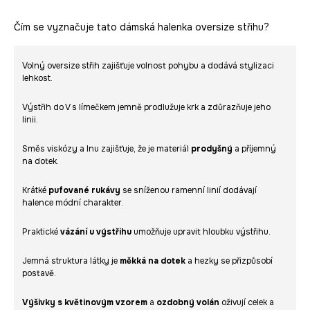
Čím se vyznačuje tato dámská halenka oversize střihu?
Volný oversize střih zajišťuje volnost pohybu a dodává stylizaci
lehkost.
Výstřih do V s límečkem jemně prodlužuje krk a zdůrazňuje jeho
linii.
Směs viskózy a lnu zajišťuje, že je materiál
prodyšný
a příjemný
na dotek.
Krátké
pufované rukávy
se sníženou ramenní linií dodávají
halence módní charakter.
Praktické
vázání u výstřihu
umožňuje upravit hloubku výstřihu.
Jemná struktura látky je
měkká na dotek
a hezky se přizpůsobí
postavě.
Výšivky s květinovým vzorem
a
ozdobný volán
oživují celek a