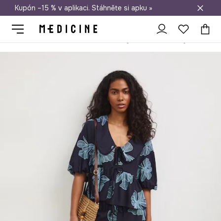
Kupón –15 % v aplikaci. Stáhněte si apku »
Doprava zdarma při nákupu nad 1 200 Kč
Medicine
Ona
Oblečení
Halenky a košile
Halenky
Halenka