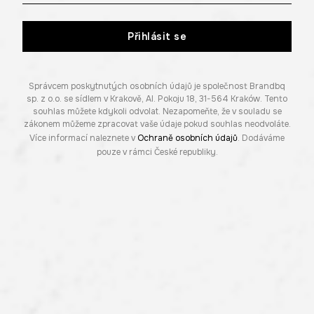
Přihlásit se
Správcem poskytnutých osobních údajů je společnost Brandbq
sp. z o.o. se sídlem v Krakově, Al. Pokoju 18, 31-564 Kraków. Tento
souhlas můžete kdykoli odvolat. Nezapomeňte, že v souladu se
zákonem můžeme zpracovat vaše údaje pokud souhlas neodvoláte.
Více informací naleznete v
Ochraně osobních údajů
. Dodáváme
pouze v rámci České republiky.