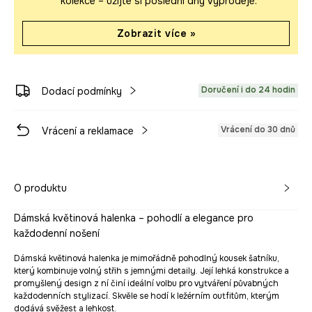
kolekce – užijte si poslední dny výprodeje.
Zobrazit více »
Doručení i do 24 hodin
Dodací podmínky
Vrácení do 30 dnů
Vrácení a reklamace
O produktu
Dámská květinová halenka – pohodlí a elegance pro
každodenní nošení
Dámská květinová halenka je mimořádně pohodlný kousek šatníku,
který kombinuje volný střih s jemnými detaily. Její lehká konstrukce a
promyšlený design z ní činí ideální volbu pro vytváření půvabných
každodenních stylizací. Skvěle se hodí k ležérním outfitům, kterým
dodává svěžest a lehkost.