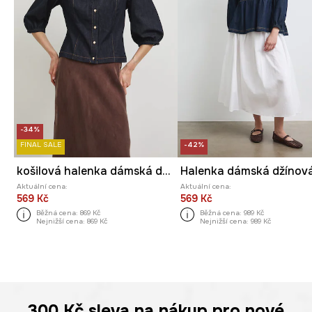
-34%
FINAL SALE
-42%
košilová halenka dámská džínová
Aktuální cena:
Aktuální cena:
569 Kč
569 Kč
Běžná cena:
869 Kč
Běžná cena:
989 Kč
Nejnižší cena:
869 Kč
Nejnižší cena:
989 Kč
300 Kč
sleva na nákup pro nové