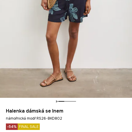
Halenka dámská se lnem
námořnická modř RS26-BKD802
-54%
FINAL SALE