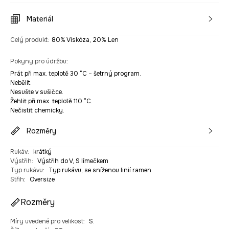
Materiál
Celý produkt
:
80% Viskóza, 20% Len
Pokyny pro údržbu
:
Prát při max. teplotě 30 °C – šetrný program.
Nebělit.
Nesušte v sušičce.
Žehlit při max. teplotě 110 °C.
Nečistit chemicky.
Rozměry
Rukáv
:
krátký
Výstřih
:
Výstřih do V, S límečkem
Typ rukávu
:
Typ rukávu, se sníženou linií ramen
Střih
:
Oversize
Rozměry
Míry uvedené pro velikost
:
S.