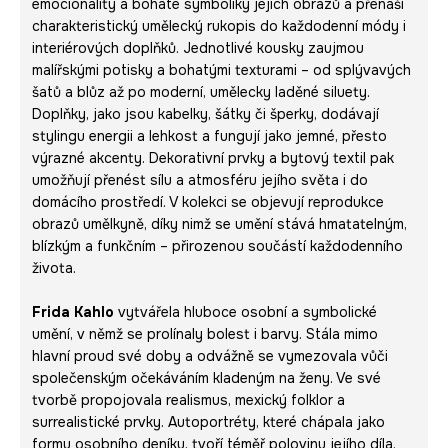
emocionality a bohaté symboliky jejích obrazů a přenáší
charakteristický umělecký rukopis do každodenní módy i
interiérových doplňků. Jednotlivé kousky zaujmou
malířskými potisky a bohatými texturami – od splývavých
šatů a blůz až po moderní, umělecky laděné siluety.
Doplňky, jako jsou kabelky, šátky či šperky, dodávají
stylingu energii a lehkost a fungují jako jemné, přesto
výrazné akcenty. Dekorativní prvky a bytový textil pak
umožňují přenést sílu a atmosféru jejího světa i do
domácího prostředí. V kolekci se objevují reprodukce
obrazů umělkyně, díky nimž se umění stává hmatatelným,
blízkým a funkčním – přirozenou součástí každodenního
života.
Frida Kahlo
vytvářela hluboce osobní a symbolické
umění, v němž se prolínaly bolest i barvy. Stála mimo
hlavní proud své doby a odvážně se vymezovala vůči
společenským očekáváním kladeným na ženy. Ve své
tvorbě propojovala realismus, mexický folklor a
surrealistické prvky. Autoportréty, které chápala jako
formu osobního deníku, tvoří téměř polovinu jejího díla.