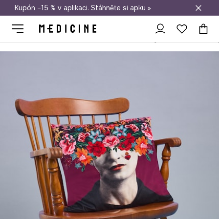
Kupón –15 % v aplikaci. Stáhněte si apku »
Doprava zdarma při nákupu nad 1 200 Kč
Medicine
Home
Ložnice
Polštáře a povlaky do ložnice
Povlak