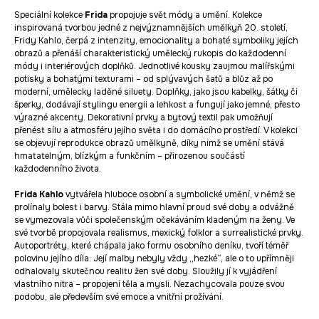
Speciální kolekce
Frida
propojuje svět módy a umění. Kolekce
inspirovaná tvorbou jedné z nejvýznamnějších umělkyň 20. století,
Fridy Kahlo, čerpá z intenzity, emocionality a bohaté symboliky jejích
obrazů a přenáší charakteristický umělecký rukopis do každodenní
módy i interiérových doplňků. Jednotlivé kousky zaujmou malířskými
potisky a bohatými texturami – od splývavých šatů a blůz až po
moderní, umělecky laděné siluety. Doplňky, jako jsou kabelky, šátky či
šperky, dodávají stylingu energii a lehkost a fungují jako jemné, přesto
výrazné akcenty. Dekorativní prvky a bytový textil pak umožňují
přenést sílu a atmosféru jejího světa i do domácího prostředí. V kolekci
se objevují reprodukce obrazů umělkyně, díky nimž se umění stává
hmatatelným, blízkým a funkčním – přirozenou součástí
každodenního života.
Frida Kahlo
vytvářela hluboce osobní a symbolické umění, v němž se
prolínaly bolest i barvy. Stála mimo hlavní proud své doby a odvážně
se vymezovala vůči společenským očekáváním kladeným na ženy. Ve
své tvorbě propojovala realismus, mexický folklor a surrealistické prvky.
Autoportréty, které chápala jako formu osobního deníku, tvoří téměř
polovinu jejího díla. Její malby nebyly vždy „hezké“, ale o to upřímněji
odhalovaly skutečnou realitu žen své doby. Sloužily jí k vyjádření
vlastního nitra – propojení těla a mysli. Nezachycovala pouze svou
podobu, ale především své emoce a vnitřní prožívání.