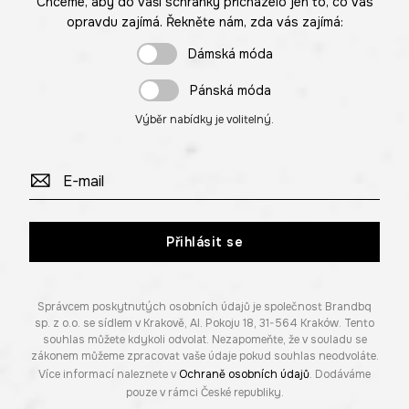
Chceme, aby do vaší schránky přicházelo jen to, co vás
opravdu zajímá. Řekněte nám, zda vás zajímá:
Dámská móda
Pánská móda
Výběr nabídky je volitelný.
Přihlásit se
Správcem poskytnutých osobních údajů je společnost Brandbq
sp. z o.o. se sídlem v Krakově, Al. Pokoju 18, 31-564 Kraków. Tento
souhlas můžete kdykoli odvolat. Nezapomeňte, že v souladu se
zákonem můžeme zpracovat vaše údaje pokud souhlas neodvoláte.
Více informací naleznete v
Ochraně osobních údajů
. Dodáváme
pouze v rámci České republiky.