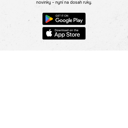
novinky – nyní na dosah ruky.
POMOC
NAJÍT PRODEJNU
Informace
O nás
Mobilní aplikace
Podmínky pro prezentaci zboží
Blog