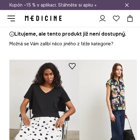
Kupón –15 % v aplikaci. Stáhněte si apku »
Doprava zdarma při nákupu nad 1 200 Kč
Litujeme, ale tento produkt již není dostupný.
Možná se Vám zalíbí něco jiného z téže kategorie?