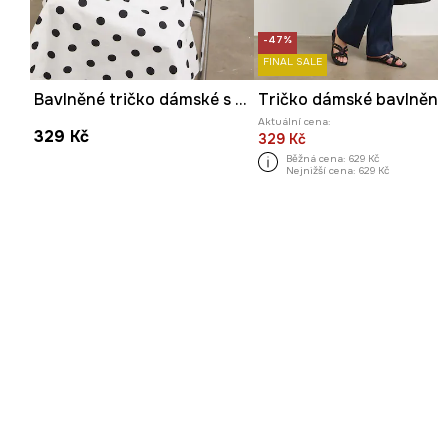
-47%
FINAL SALE
Bavlněné tričko dámské s elastanem, bez vzoru černá barva
Aktuální cena:
329 Kč
329 Kč
Běžná cena:
629 Kč
Nejnižší cena:
629 Kč