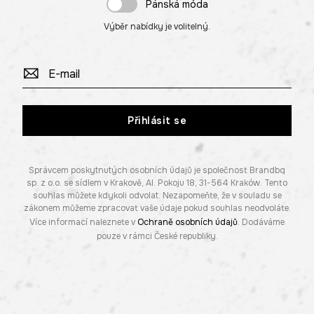
Pánská móda
Výběr nabídky je volitelný.
Přihlásit se
Správcem poskytnutých osobních údajů je společnost Brandbq
sp. z o.o. se sídlem v Krakově, Al. Pokoju 18, 31-564 Kraków. Tento
souhlas můžete kdykoli odvolat. Nezapomeňte, že v souladu se
zákonem můžeme zpracovat vaše údaje pokud souhlas neodvoláte.
Více informací naleznete v
Ochraně osobních údajů
. Dodáváme
pouze v rámci České republiky.