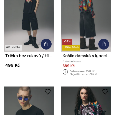
-37%
ART SERIES
FINAL SALE
Tričko bez rukávů / tílko pánské z kolekce Tattoo Art by Tuan Nguyen
Košile dámská s lyocellem z kolekce Tattoo Art by Tuan Nguyen
Aktuální cena:
499 Kč
689 Kč
Běžná cena:
1099 Kč
Nejnižší cena:
1099 Kč