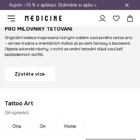
Kupón –15 % v aplikaci. Stáhněte si apku »
Doprava zdarma při nákupu nad 1 200 Kč
PRO MILOVNÍKY TETOVÁNÍ
Originální kolekce inspirovaná různými tvářemi současného tattoo artu
– od neo-tradice a orientálních motivů až po dark fantasy a blackwork.
Objevte autorské návrhy, v nichž se umění tetování stává součástí
každodenních outfitů.
Zjistěte více
Tattoo Art
(
38
výsledků
)
ona
on
home