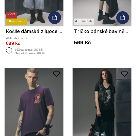
-30%
FINAL SALE
ART SERIES
Košile dámská z lyocellu z kolekce Tattoo Art by Mattia Provezza
Tričko pánské bavlněné z kolekce Tattoo Art by Marcel Ustowski (MUS TATTOO)
Aktuální cena:
569 Kč
689 Kč
Běžná cena:
989 Kč
Nejnižší cena:
989 Kč