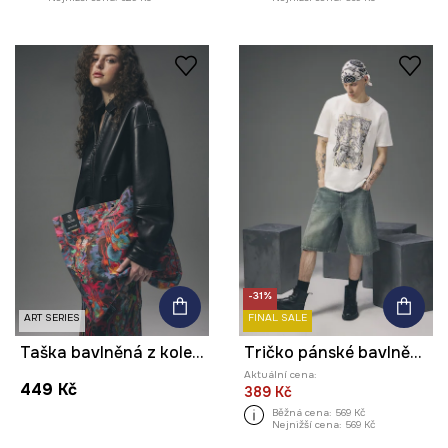
-31%
ART SERIES
FINAL SALE
Taška bavlněná z kolekce Tattoo Art by Tuan Nguyen
Tričko pánské bavlněné z kolekce Tattoo Art by Mattia Provezza
Aktuální cena:
449 Kč
389 Kč
Běžná cena:
569 Kč
Nejnižší cena:
569 Kč