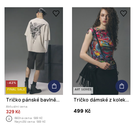
-42%
FINAL SALE
ART SERIES
Tričko pánské bavlněné z kolekce Tattoo Art by Mattia Provezza
Tričko dámské z kolekce Tattoo Art by Tuan Nguyen
Aktuální cena:
499 Kč
329 Kč
Běžná cena:
569 Kč
Nejnižší cena:
569 Kč