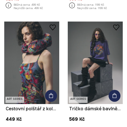
Běžná cena:
499 Kč
Běžná cena:
1199 Kč
Nejnižší cena:
499 Kč
Nejnižší cena:
1199 Kč
ART SERIES
ART SERIES
Cestovní polštář z kolekce Tattoo Art by Tuan Nguyen
Tričko dámské bavlněné z kolekce Tattoo Art by Marcel Ustowski (MUS TATTOO)
449 Kč
569 Kč