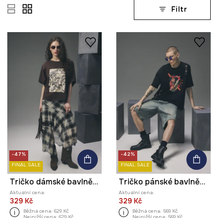
Filtr
-47%
-42%
FINAL SALE
FINAL SALE
Tričko dámské bavlněné z kolekce Tattoo Art by Mattia Provezza
Tričko pánské bavlněné s potiskem z kolekce Tattoo Art by Tuan Nguyen
Aktuální cena:
Aktuální cena:
329 Kč
329 Kč
Běžná cena:
629 Kč
Běžná cena:
569 Kč
Nejnižší cena:
629 Kč
Nejnižší cena:
569 Kč