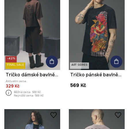
-42%
FINAL SALE
ART SERIES
Tričko dámské bavlněné z kolekce Tattoo Art by Marcel Ustowski (MUS TATTOO)
Tričko pánské bavlněné z kolekce Tattoo Art by Tuan Nguyen
Aktuální cena:
569 Kč
329 Kč
Běžná cena:
569 Kč
Nejnižší cena:
569 Kč