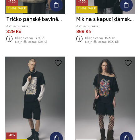
-42%
-45%
FINAL SALE
FINAL SALE
Tričko pánské bavlněné z kolekce Tattoo Art by Tuan Nguyen
Mikina s kapucí dámská s bavlnou z kolekce Tattoo Art by Mattia Provezza
Aktuální cena:
Aktuální cena:
329 Kč
869 Kč
Běžná cena:
569 Kč
Běžná cena:
1599 Kč
Nejnižší cena:
569 Kč
Nejnižší cena:
1599 Kč
-31%