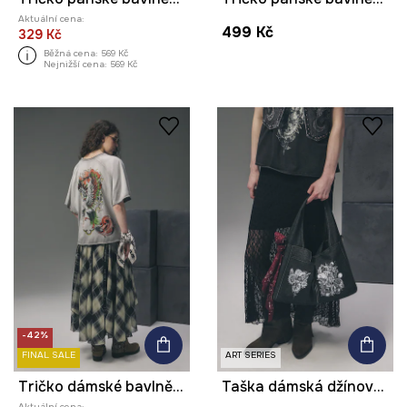
Aktuální cena:
499 Kč
329 Kč
Běžná cena:
569 Kč
Nejnižší cena:
569 Kč
-42%
FINAL SALE
ART SERIES
Tričko dámské bavlněné z kolekce Tattoo Art by Pietro Stigmata
Taška dámská džínová z kolekce Tattoo Art by Mattia Provezza
Aktuální cena: