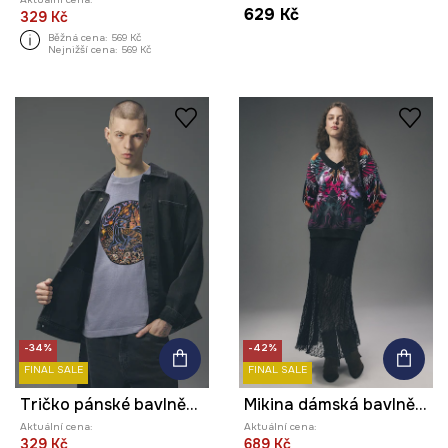
629 Kč
329 Kč
Běžná cena:
569 Kč
Nejnižší cena:
569 Kč
-34%
-42%
FINAL SALE
FINAL SALE
Tričko pánské bavlněné z kolekce Tattoo Art by Marcel Ustowski (MUS TATTOO)
Mikina dámská bavlněná
Aktuální cena:
Aktuální cena:
329 Kč
689 Kč