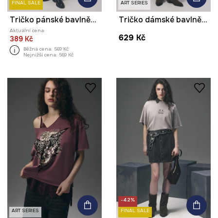
FINAL SALE
ART SERIES
Tričko pánské bavlněné z kolekce Tattoo Art by Mattia Provezza
Tričko dámské bavlněné z kolekce Tattoo Art by Mattia Provezza
Aktuální cena:
629 Kč
389 Kč
Běžná cena:
569 Kč
Nejnižší cena:
569 Kč
-42%
ART SERIES
FINAL SALE