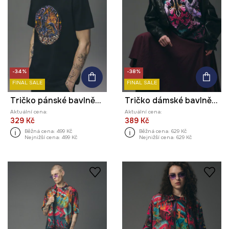
-34%
-38%
FINAL SALE
FINAL SALE
Tričko pánské bavlněné z kolekce Tattoo Art by Marcel Ustowski (MUS TATTOO)
Tričko dámské bavlněné z kolekce Tattoo Art by Pietro Stigmata
Aktuální cena:
Aktuální cena:
329 Kč
389 Kč
Běžná cena:
499 Kč
Běžná cena:
629 Kč
Nejnižší cena:
499 Kč
Nejnižší cena:
629 Kč