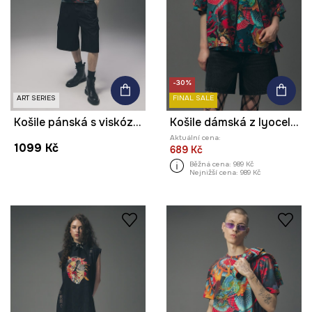
-30%
ART SERIES
FINAL SALE
Košile pánská s viskózou z kolekce Tattoo Art by Tuan Nguyen
Košile dámská z lyocellu z kolekce Tattoo Art by Tuan Nguyen
Aktuální cena:
1099 Kč
689 Kč
Běžná cena:
989 Kč
Nejnižší cena:
989 Kč