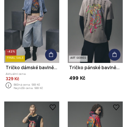
-42%
FINAL SALE
ART SERIES
Tričko dámské bavlněné z kolekce Tattoo Art by Marcel Ustowski (MUS TATTOO)
Tričko pánské bavlněné z kolekce Tattoo Art by Tuan Nguyen
Aktuální cena:
499 Kč
329 Kč
Běžná cena:
569 Kč
Nejnižší cena:
569 Kč