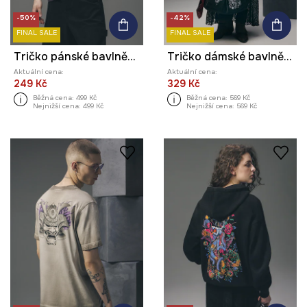
-50%
-42%
FINAL SALE
FINAL SALE
Tričko pánské bavlněné z kolekce Tattoo Art by Tuan Nguyen
Tričko dámské bavlněné s potiskem z kolekce Tattoo Art by Mattia Provezza
Aktuální cena:
Aktuální cena:
249 Kč
329 Kč
Běžná cena:
499 Kč
Běžná cena:
569 Kč
Nejnižší cena:
499 Kč
Nejnižší cena:
569 Kč