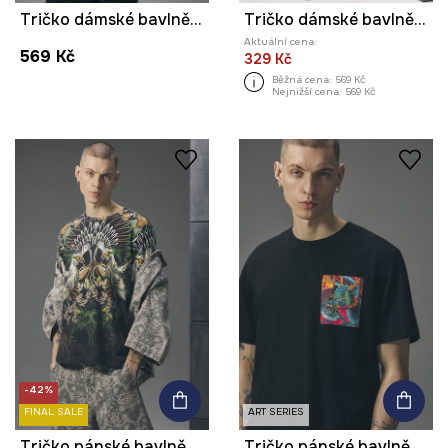
Tričko dámské bavlněné s potiskem z kolekce Tattoo Art by Mattia Provezza
Tričko dámské bavlněné z kolekce Tattoo Art by Tuan Nguyen
Aktuální cena:
569 Kč
329 Kč
Běžná cena:
569 Kč
Nejnižší cena:
569 Kč
-42%
FINAL SALE
ART SERIES
Tričko pánské bavlněné s elastanem
Tričko pánské bavlněné z kolekce Tattoo Art by Tuan Nguyen